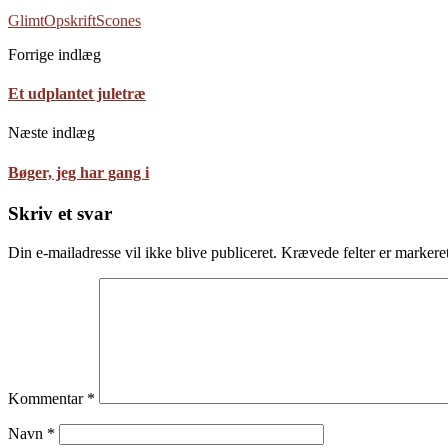
Glimt
Opskrift
Scones
Forrige indlæg
Et udplantet juletræ
Næste indlæg
Bøger, jeg har gang i
Skriv et svar
Din e-mailadresse vil ikke blive publiceret.
Krævede felter er marker
Kommentar
*
Navn
*