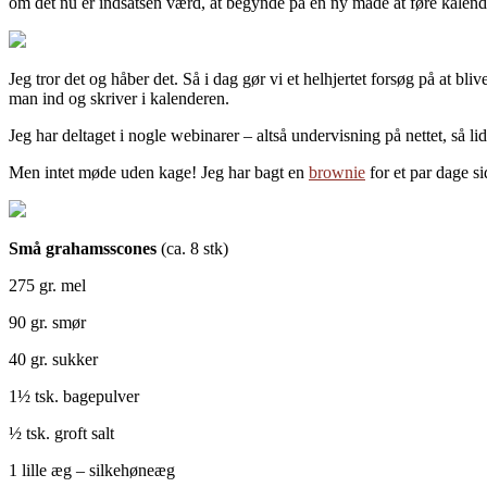
om det nu er indsatsen værd, at begynde på en ny måde at føre kalen
Jeg tror det og håber det. Så i dag gør vi et helhjertet forsøg på at 
man ind og skriver i kalenderen.
Jeg har deltaget i nogle webinarer – altså undervisning på nettet, så l
Men intet møde uden kage! Jeg har bagt en
brownie
for et par dage si
Små grahamsscones
(ca. 8 stk)
275 gr. mel
90 gr. smør
40 gr. sukker
1½ tsk. bagepulver
½ tsk. groft salt
1 lille æg – silkehøneæg