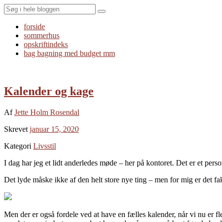
Search
forside
sommerhus
opskriftindeks
bag bagning med budget mm
Kalender og kage
Af
Jette Holm Rosendal
Skrevet
januar 15, 2020
Kategori
Livsstil
I dag har jeg et lidt anderledes møde – her på kontoret. Det er et pers
Det lyde måske ikke af den helt store nye ting – men for mig er det fa
Men der er også fordele ved at have en fælles kalender, når vi nu er fl