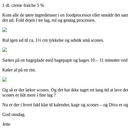
1 dl. creme fraiche 5 %
Kom alle de tørre ingredienser i en foodprocessor eller smuldr det sa
det ud. Fold dejen i tre lag, rul og gentag processen.
Rul igen ud til ca. 1½ cm tykkelse og udstik små scones.
Sættes på en bageplade med bagepapir og bages 10 – 11 minutter ved
Køler af på en rist.
Og så er der lækre scones. Og det har ikke taget ret lang tid at lave
scones er lidt mere i fine lag ?
Nu er der i hvert fald klar til kalender, kage og scones – og Diva er o
God onsdag.
Jette