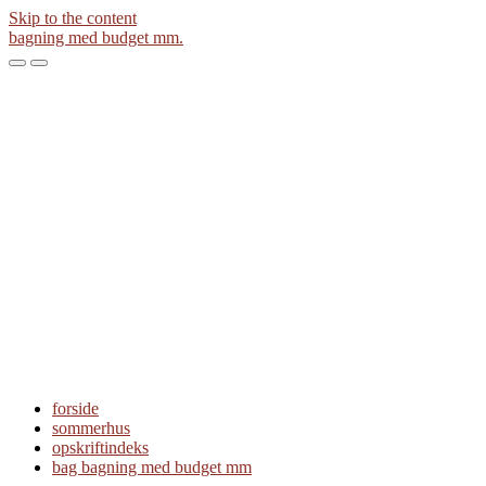
Skip to the content
bagning med budget mm.
Toggle
Toggle
the
the
mobile
search
menu
field
forside
sommerhus
opskriftindeks
bag bagning med budget mm