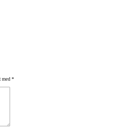
et med
*