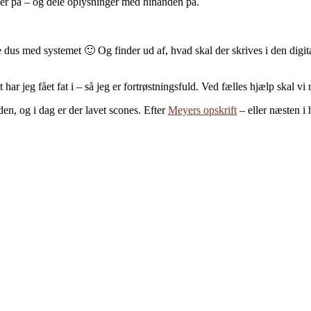
der på – og dele oplysninger med hinanden på.
blive dus med systemet 🙂 Og finder ud af, hvad skal der skrives i den d
idt har jeg fået fat i – så jeg er fortrøstningsfuld. Ved fælles hjælp sk
den, og i dag er der lavet scones. Efter
Meyers opskrift
– eller næsten i