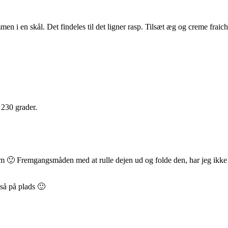
mmen i en skål. Det findeles til det ligner rasp. Tilsæt æg og creme fr
 230 grader.
 dem 🙂 Fremgangsmåden med at rulle dejen ud og folde den, har jeg ikke
gså på plads 🙂