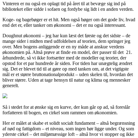
Vinteren er nu også en oplagt tid på året til at bevæge sig ind på
biblioteket eller sidde i sofaen og fordybe sig lidt i en anden verden.
Koge- og bagebøger er et hit. Men også bøger om det gode liv, hvad
end det er, eller tanker om økonomi – det er nu også interessant.
Doughnut økonomi – jeg har kun læst det første og det sidste – de
mange sider i midten med udfoldelsen af teorien, dem springer jeg
over. Men bogens anliggende er en ny måde at anskue verdens
økonomien på. Altså prøve at finde en model, der passer til det 21.
århundrede, så vi ikke fortsætter med de modeller og teorier, der
opstod for et par hundrede år siden. For tiden har unægtelig ændret
sig. Det er blevet tid til at gøre op med tanken om, at det vigtigste
mål er et større bruttonationalprodukt – uden skelen til, hvordan det
bliver større. Uden at tage hensyn til natur og klima og mennesker
generelt.
Så i stedet for at ønske sig en kurve, der kun går op ad, så foreslår
forfatteren til bogen, en cirkel som rammen om økonomien.
Her er målet at skabe et solidt socialt fundament – altså begrænsning
af nød og fattigdom – et niveau, som ingen bør ligge under. Og som
yderste cirkel – det miljømæssige loft – altså hvor vi stopper og ikke