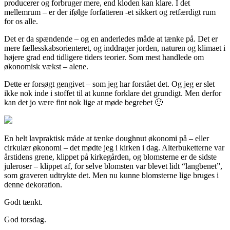
producerer og forbruger mere, end kloden kan klare. I det
mellemrum – er der ifølge forfatteren -et sikkert og retfærdigt rum
for os alle.
Det er da spændende – og en anderledes måde at tænke på. Det er
mere fællesskabsorienteret, og inddrager jorden, naturen og klimaet i
højere grad end tidligere tiders teorier. Som mest handlede om
økonomisk vækst – alene.
Dette er forsøgt gengivet – som jeg har forstået det. Og jeg er slet
ikke nok inde i stoffet til at kunne forklare det grundigt. Men derfor
kan det jo være fint nok lige at møde begrebet 🙂
En helt lavpraktisk måde at tænke doughnut økonomi på – eller
cirkulær økonomi – det mødte jeg i kirken i dag. Alterbuketterne var
årstidens grene, klippet på kirkegården, og blomsterne er de sidste
juleroser – klippet af, for selve blomsten var blevet lidt “langbenet”,
som graveren udtrykte det. Men nu kunne blomsterne lige bruges i
denne dekoration.
Godt tænkt.
God torsdag.