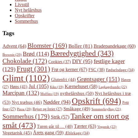
Livsstil
Nyt helårshus
Opskrifter
Sommerhus
Tags
Blomster
(169)
Boller
(81)
Advent
(64)
Bradepandekage
(60)
Bæredygtighed
(343)
Brød
(114)
Brownie
(20)
Chokolade
(172)
festlige kager
DIY
(95)
Cookies
(37)
Frugt
(301)
(129)
Frø og kerner
(67)
FSC
(38)
Fødselsdage
(34)
Glimt
(1102)
Grøntsager
(151)
Glutenfri
(44)
Haven
Jul
(105)
Kærnehuset
(58)
Høns
(41)
(27)
Lagkagebunde
(22)
Kiks
(19)
Marcipan
(132)
Nyt helårshus i træ
nythelårshus
(50)
Muffins
(19)
Opskrift
(694)
Nødder
(94)
(53)
Nyt træhus
(46)
Petit
Småkage
(49)
four
(27)
Rejser og ferier
(27)
Pizza
(20)
Sommerbryllup
(21)
Tanker om stort og
Sommerhus
(179)
Strik
(57)
småt
(473)
Tærter
(63)
Turen går til ...
(40)
Vegansk
(22)
Årets gang
(59)
Vegetarisk
(45)
Æblekage
(34)