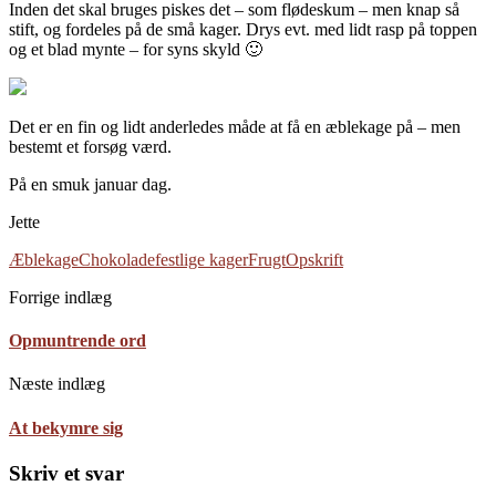
Inden det skal bruges piskes det – som flødeskum – men knap så
stift, og fordeles på de små kager. Drys evt. med lidt rasp på toppen
og et blad mynte – for syns skyld 🙂
Det er en fin og lidt anderledes måde at få en æblekage på – men
bestemt et forsøg værd.
På en smuk januar dag.
Jette
Æblekage
Chokolade
festlige kager
Frugt
Opskrift
Forrige indlæg
Opmuntrende ord
Næste indlæg
At bekymre sig
Skriv et svar