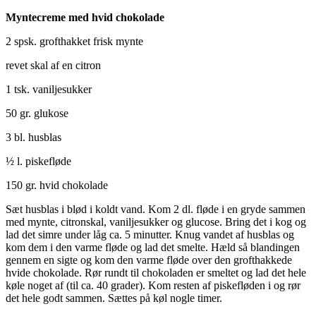
Myntecreme med hvid chokolade
2 spsk. grofthakket frisk mynte
revet skal af en citron
1 tsk. vaniljesukker
50 gr. glukose
3 bl. husblas
½ l. piskefløde
150 gr. hvid chokolade
Sæt husblas i blød i koldt vand. Kom 2 dl. fløde i en gryde sammen
med mynte, citronskal, vaniljesukker og glucose. Bring det i kog og
lad det simre under låg ca. 5 minutter. Knug vandet af husblas og
kom dem i den varme fløde og lad det smelte. Hæld så blandingen
gennem en sigte og kom den varme fløde over den grofthakkede
hvide chokolade. Rør rundt til chokoladen er smeltet og lad det hele
køle noget af (til ca. 40 grader). Kom resten af piskefløden i og rør
det hele godt sammen. Sættes på køl nogle timer.