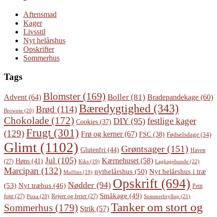
Aftensmad
Kager
Livsstil
Nyt helårshus
Opskrifter
Sommerhus
Tags
Blomster
(169)
Boller
(81)
Advent
(64)
Bradepandekage
(60)
Bæredygtighed
(343)
Brød
(114)
Brownie
(20)
Chokolade
(172)
festlige kager
DIY
(95)
Cookies
(37)
Frugt
(301)
(129)
Frø og kerner
(67)
FSC
(38)
Fødselsdage
(34)
Glimt
(1102)
Grøntsager
(151)
Glutenfri
(44)
Haven
Jul
(105)
Kærnehuset
(58)
Høns
(41)
(27)
Lagkagebunde
(22)
Kiks
(19)
Marcipan
(132)
Nyt helårshus i træ
nythelårshus
(50)
Muffins
(19)
Opskrift
(694)
Nødder
(94)
(53)
Nyt træhus
(46)
Petit
Småkage
(49)
four
(27)
Rejser og ferier
(27)
Pizza
(20)
Sommerbryllup
(21)
Tanker om stort og
Sommerhus
(179)
Strik
(57)