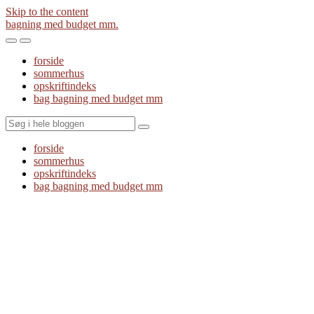
Skip to the content
bagning med budget mm.
Toggle
Toggle
the
the
forside
mobile
search
sommerhus
menu
field
opskriftindeks
bag bagning med budget mm
Search
forside
sommerhus
opskriftindeks
bag bagning med budget mm