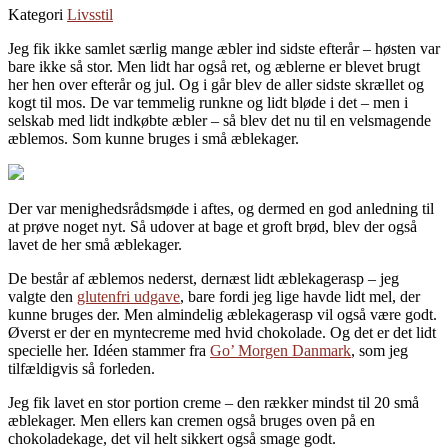
Kategori
Livsstil
Jeg fik ikke samlet særlig mange æbler ind sidste efterår – høsten var
bare ikke så stor. Men lidt har også ret, og æblerne er blevet brugt
her hen over efterår og jul. Og i går blev de aller sidste skrællet og
kogt til mos. De var temmelig runkne og lidt bløde i det – men i
selskab med lidt indkøbte æbler – så blev det nu til en velsmagende
æblemos. Som kunne bruges i små æblekager.
Der var menighedsrådsmøde i aftes, og dermed en god anledning til
at prøve noget nyt. Så udover at bage et groft brød, blev der også
lavet de her små æblekager.
De består af æblemos nederst, dernæst lidt æblekagerasp – jeg
valgte den
glutenfri udgave
, bare fordi jeg lige havde lidt mel, der
kunne bruges der. Men almindelig æblekagerasp vil også være godt.
Øverst er der en myntecreme med hvid chokolade. Og det er det lidt
specielle her. Idéen stammer fra
Go’ Morgen Danmark
, som jeg
tilfældigvis så forleden.
Jeg fik lavet en stor portion creme – den rækker mindst til 20 små
æblekager. Men ellers kan cremen også bruges oven på en
chokoladekage, det vil helt sikkert også smage godt.