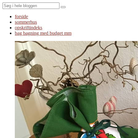
Search
forside
sommerhus
opskriftindeks
bag bagning med budget mm