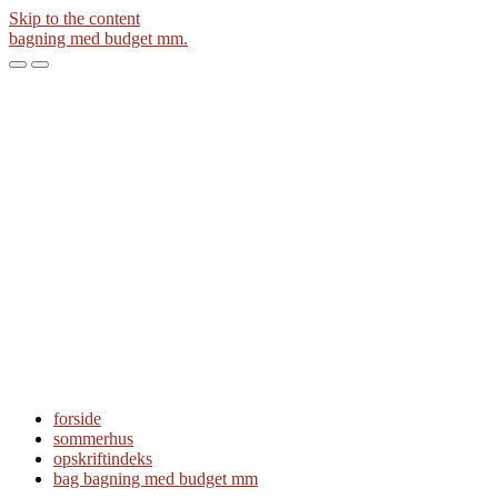
Skip to the content
bagning med budget mm.
Toggle
Toggle
the
the
mobile
search
menu
field
forside
sommerhus
opskriftindeks
bag bagning med budget mm