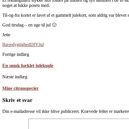
Et rektangulært stykke stof foldes på midten og sys sammen i de to side
noget at lukke posen med.
Til-og-fra kortet er lavet af et gammelt julekort, som aldrig var blev
God tirsdag – en uge til jul 🙂
Jette
Bæredygtighed
DIY
Jul
Forrige indlæg
En smuk hæklet julekugle
Næste indlæg
Mine citronspecier
Skriv et svar
Din e-mailadresse vil ikke blive publiceret.
Krævede felter er marker