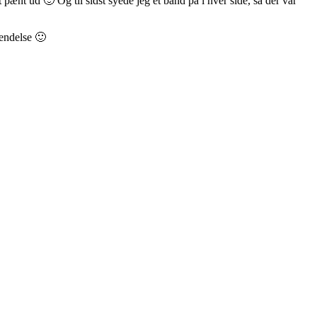
pænt ud 🙂 Og til sidst syede jeg et bånd på i hver side, så der var
vendelse 🙂