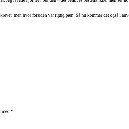
r. Jeg lavede hjørner i bunden – det behøves bestemt ikke, men ser lidt 
et skrevet, men hvor forsiden var rigtig pæn. Så nu kommer det også i an
et med
*