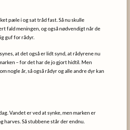
et pæle i og sat tråd fast. Så nu skulle
vert fald meningen, og også nødvendigt når de
g guf for rådyr.
ynes, at det også er lidt synd, at rådyrene nu
arken – for det har de jo gjort hidtil. Men
om nogle år, så også rådyr og alle andre dyr kan
g. Vandet er ved at synke, men marken er
 og harves. Så stubbene står der endnu.