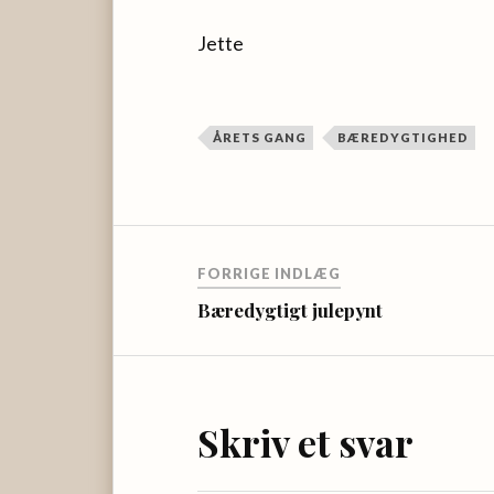
Jette
ÅRETS GANG
BÆREDYGTIGHED
FORRIGE INDLÆG
Bæredygtigt julepynt
Skriv et svar