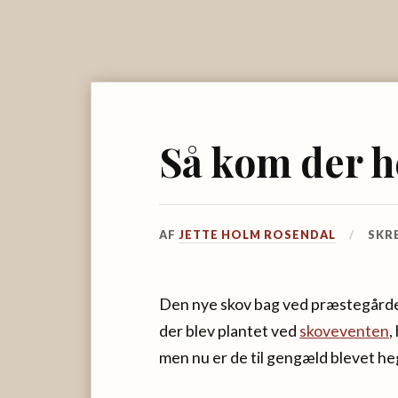
Så kom der 
AF
JETTE HOLM ROSENDAL
SKR
Den nye skov bag ved præstegården 
der blev plantet ved
skoveventen
,
men nu er de til gengæld blevet he