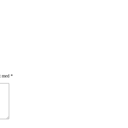
et med
*