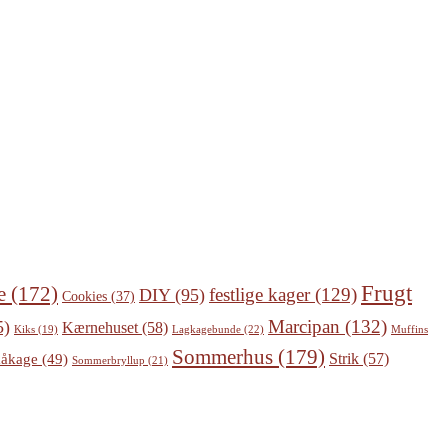
Frugt
e
(172)
festlige kager
(129)
DIY
(95)
Cookies
(37)
Marcipan
(132)
5)
Kærnehuset
(58)
Lagkagebunde
(22)
Kiks
(19)
Muffins
Sommerhus
(179)
Strik
(57)
åkage
(49)
Sommerbryllup
(21)