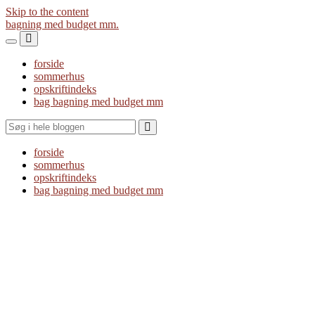
Skip to the content
bagning med budget mm.
Toggle
Toggle
the
the
forside
mobile
search
sommerhus
menu
field
opskriftindeks
bag bagning med budget mm
Search
forside
sommerhus
opskriftindeks
bag bagning med budget mm