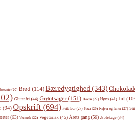
Bæredygtighed
(343)
Chokolad
Brød
(114)
Brownie
(20)
02)
Grøntsager
(151)
Jul
(10
Glutenfri
(44)
Høns
(41)
Haven
(27)
Opskrift
(694)
r
(94)
Sm
Petit four
(27)
Rejser og ferier
(27)
Pizza
(20)
ærter
(63)
Årets gang
(59)
Vegetarisk
(45)
Æblekage
(34)
Vegansk
(22)