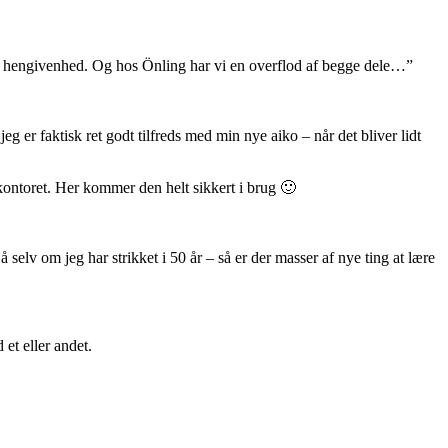
g hengivenhed. Og hos Önling har vi en overflod af begge dele…”
g er faktisk ret godt tilfreds med min nye aiko – når det bliver lidt
å kontoret. Her kommer den helt sikkert i brug 🙂
å selv om jeg har strikket i 50 år – så er der masser af nye ting at lære
et eller andet.