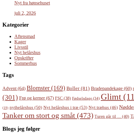
Nyt fra hønsehuset
juli 2, 2026
Kategorier
Aftensmad
Kager
Livsstil
Nyt helårshus
Opskrifter
Sommerhus
Tags
Blomster
(169)
Boller
(81)
Advent
(64)
Bradepandekage
(60)
Glimt
(11
(301)
Frø og kerner
(67)
FSC
(38)
Fødselsdage
(34)
Nødde
Nyt helårshus i træ
(53)
nythelårshus
(50)
Nyt træhus
(46)
(19)
Tanker om stort og småt
(473)
T
Turen går til ...
(40)
Blogs jeg følger