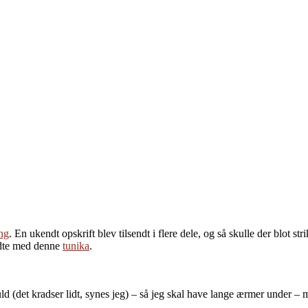
ing
. En ukendt opskrift blev tilsendt i flere dele, og så skulle der blot s
endte med denne
tunika
.
vt uld (det kradser lidt, synes jeg) – så jeg skal have lange ærmer unde