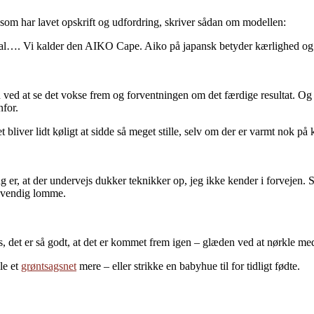
 som har lavet opskrift og udfordring, skriver sådan om modellen:
sjal…. Vi kalder den AIKO Cape. Aiko på japansk betyder kærlighed o
 ved at se det vokse frem og forventningen om det færdige resultat. Og je
nfor.
t bliver lidt køligt at sidde så meget stille, selv om der er varmt nok p
ng er, at der undervejs dukker teknikker op, jeg ikke kender i forvejen. S
ndvendig lomme.
s, det er så godt, at det er kommet frem igen – glæden ved at nørkle med 
le et
grøntsagsnet
mere – eller strikke en babyhue til for tidligt fødte.