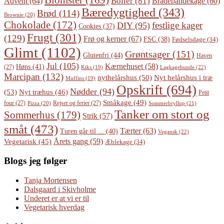
Blomster
(169)
Boller
(81)
Advent
(64)
Bradepandekage
(60)
Bæredygtighed
(343)
Brød
(114)
Brownie
(20)
Chokolade
(172)
festlige kager
DIY
(95)
Cookies
(37)
Frugt
(301)
(129)
Frø og kerner
(67)
FSC
(38)
Fødselsdage
(34)
Glimt
(1102)
Grøntsager
(151)
Glutenfri
(44)
Haven
Jul
(105)
Kærnehuset
(58)
Høns
(41)
(27)
Lagkagebunde
(22)
Kiks
(19)
Marcipan
(132)
Nyt helårshus i træ
nythelårshus
(50)
Muffins
(19)
Opskrift
(694)
Nødder
(94)
(53)
Nyt træhus
(46)
Petit
Småkage
(49)
four
(27)
Rejser og ferier
(27)
Pizza
(20)
Sommerbryllup
(21)
Tanker om stort og
Sommerhus
(179)
Strik
(57)
småt
(473)
Tærter
(63)
Turen går til ...
(40)
Vegansk
(22)
Årets gang
(59)
Vegetarisk
(45)
Æblekage
(34)
Blogs jeg følger
Tanja Mortensen
Dalsgaard i Skivholme
Underet er at vi er til
Vegetarisk hverdag