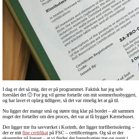
I dag er det så mig, der er på programmet. Faktisk har jeg selv
foreslået det 🙂 For jeg vil gerne fortælle om mit sommerhusbyggeri,
og har lavet et oplæg tidligere, så det var rimelig let at gå til.
Nu ligger der mange små og større ting klar på bordet – alt sammen
noget der fortæller om den proces, det var at få bygget Kærnehuset.
Der ligger træ fra savværket i Korinth, der ligger træfiberisolering –
der er mit
fine certifikat
på FSC – certificeringen. Og så er der
eksempler på logoet – at vi finder det bæredygtige træ-og papir i