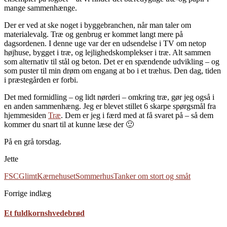
mange sammenhænge.
Der er ved at ske noget i byggebranchen, når man taler om
materialevalg. Træ og genbrug er kommet langt mere på
dagsordenen. I denne uge var der en udsendelse i TV om netop
højhuse, bygget i træ, og lejlighedskomplekser i træ. Alt sammen
som alternativ til stål og beton. Det er en spændende udvikling – og
som puster til min drøm om engang at bo i et træhus. Den dag, tiden
i præstegården er forbi.
Det med formidling – og lidt nørderi – omkring træ, gør jeg også i
en anden sammenhæng. Jeg er blevet stillet 6 skarpe spørgsmål fra
hjemmesiden
Træ
. Dem er jeg i færd med at få svaret på – så dem
kommer du snart til at kunne læse der 🙂
På en grå torsdag.
Jette
FSC
Glimt
Kærnehuset
Sommerhus
Tanker om stort og småt
Forrige indlæg
Et fuldkornshvedebrød