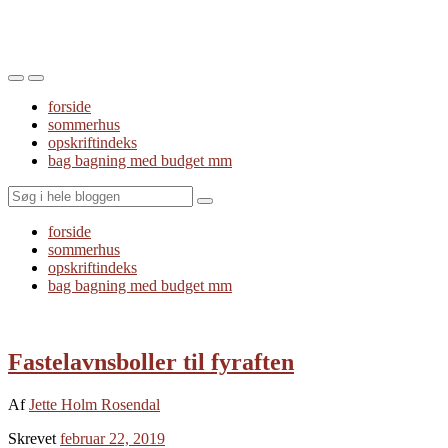
Toggle
Toggle
the
the
forside
mobile
search
sommerhus
menu
field
opskriftindeks
bag bagning med budget mm
Search
forside
sommerhus
opskriftindeks
bag bagning med budget mm
Fastelavnsboller til fyraften
Af
Jette Holm Rosendal
Skrevet
februar 22, 2019