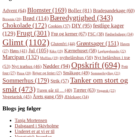
Blomster
(169)
Boller
(81)
Advent
(64)
Bradepandekage
(60)
Bæredygtighed
(343)
Brød
(114)
Brownie
(20)
Chokolade
(172)
festlige kager
DIY
(95)
Cookies
(37)
Frugt
(301)
(129)
Frø og kerner
(67)
FSC
(38)
Fødselsdage
(34)
Glimt
(1102)
Grøntsager
(151)
Glutenfri
(44)
Haven
Jul
(105)
Kærnehuset
(58)
Høns
(41)
(27)
Lagkagebunde
(22)
Kiks
(19)
Marcipan
(132)
Nyt helårshus i træ
nythelårshus
(50)
Muffins
(19)
Opskrift
(694)
Nødder
(94)
(53)
Nyt træhus
(46)
Petit
Småkage
(49)
four
(27)
Rejser og ferier
(27)
Pizza
(20)
Sommerbryllup
(21)
Tanker om stort og
Sommerhus
(179)
Strik
(57)
småt
(473)
Tærter
(63)
Turen går til ...
(40)
Vegansk
(22)
Årets gang
(59)
Vegetarisk
(45)
Æblekage
(34)
Blogs jeg følger
Tanja Mortensen
Dalsgaard i Skivholme
Underet er at vi er til
Vegetarisk hverdag