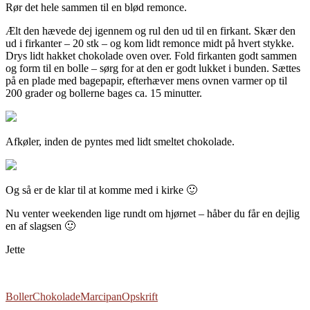
Rør det hele sammen til en blød remonce.
Ælt den hævede dej igennem og rul den ud til en firkant. Skær den
ud i firkanter – 20 stk – og kom lidt remonce midt på hvert stykke.
Drys lidt hakket chokolade oven over. Fold firkanten godt sammen
og form til en bolle – sørg for at den er godt lukket i bunden. Sættes
på en plade med bagepapir, efterhæver mens ovnen varmer op til
200 grader og bollerne bages ca. 15 minutter.
Afkøler, inden de pyntes med lidt smeltet chokolade.
Og så er de klar til at komme med i kirke 🙂
Nu venter weekenden lige rundt om hjørnet – håber du får en dejlig
en af slagsen 🙂
Jette
Boller
Chokolade
Marcipan
Opskrift