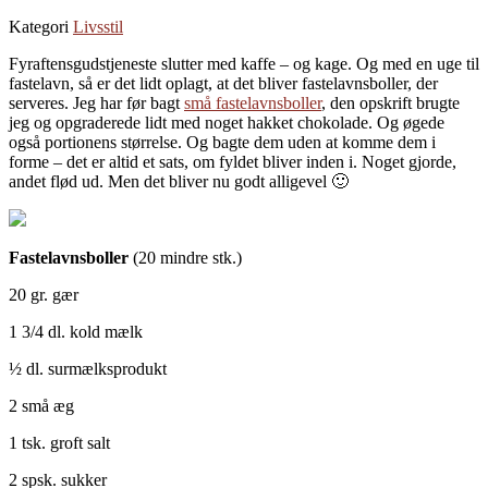
Kategori
Livsstil
Fyraftensgudstjeneste slutter med kaffe – og kage. Og med en uge til
fastelavn, så er det lidt oplagt, at det bliver fastelavnsboller, der
serveres. Jeg har før bagt
små fastelavnsboller
, den opskrift brugte
jeg og opgraderede lidt med noget hakket chokolade. Og øgede
også portionens størrelse. Og bagte dem uden at komme dem i
forme – det er altid et sats, om fyldet bliver inden i. Noget gjorde,
andet flød ud. Men det bliver nu godt alligevel 🙂
Fastelavnsboller
(20 mindre stk.)
20 gr. gær
1 3/4 dl. kold mælk
½ dl. surmælksprodukt
2 små æg
1 tsk. groft salt
2 spsk. sukker