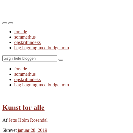
Toggle
Toggle
the
the
forside
mobile
search
sommerhus
menu
field
opskriftindeks
bag bagning med budget mm
Search
forside
sommerhus
opskriftindeks
bag bagning med budget mm
Kunst for alle
Af
Jette Holm Rosendal
Skrevet
januar 28, 2019