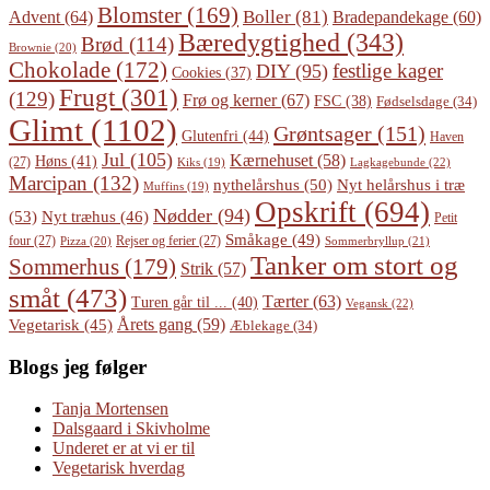
Blomster
(169)
Boller
(81)
Advent
(64)
Bradepandekage
(60)
Bæredygtighed
(343)
Brød
(114)
Brownie
(20)
Chokolade
(172)
festlige kager
DIY
(95)
Cookies
(37)
Frugt
(301)
(129)
Frø og kerner
(67)
FSC
(38)
Fødselsdage
(34)
Glimt
(1102)
Grøntsager
(151)
Glutenfri
(44)
Haven
Jul
(105)
Kærnehuset
(58)
Høns
(41)
(27)
Lagkagebunde
(22)
Kiks
(19)
Marcipan
(132)
Nyt helårshus i træ
nythelårshus
(50)
Muffins
(19)
Opskrift
(694)
Nødder
(94)
(53)
Nyt træhus
(46)
Petit
Småkage
(49)
four
(27)
Rejser og ferier
(27)
Pizza
(20)
Sommerbryllup
(21)
Tanker om stort og
Sommerhus
(179)
Strik
(57)
småt
(473)
Tærter
(63)
Turen går til ...
(40)
Vegansk
(22)
Årets gang
(59)
Vegetarisk
(45)
Æblekage
(34)
Blogs jeg følger
Tanja Mortensen
Dalsgaard i Skivholme
Underet er at vi er til
Vegetarisk hverdag