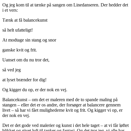
Og jeg kom til at tænke på sangen om Linedanseren. Der hedder det
i et vers:
Tænk at få balancekunst
så helt ufatteligt!
At modtage sin stang og snor
ganske kvit og frit.
Uanset om du nu tror det,
så ved jeg
at lyset brænder for dig!
Og kigger du op, er der nok en vej.
Balancekunst – om det er maleren med de to spande maling på
stangen – eller det er os andre, der forsøger at balancere gennem
livet – så har vi fået mulighederne kvit og frit. Og kigger vi op, er
der nok en vej.
Det er det gode ved malerier og kunst i det hele taget – at vi får løftet
blikket og givet luft til tanker og fantasi. Og det tror jeg, vi alle har