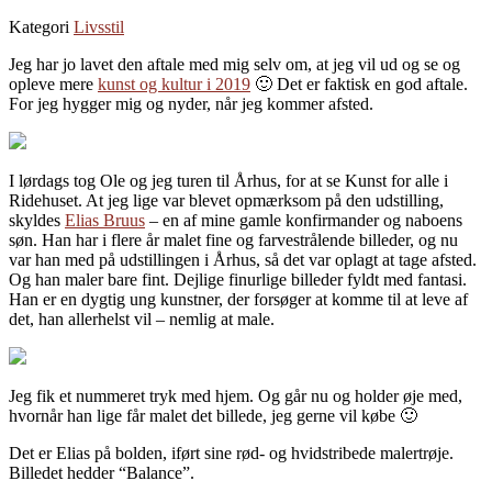
Kategori
Livsstil
Jeg har jo lavet den aftale med mig selv om, at jeg vil ud og se og
opleve mere
kunst og kultur i 2019
🙂 Det er faktisk en god aftale.
For jeg hygger mig og nyder, når jeg kommer afsted.
I lørdags tog Ole og jeg turen til Århus, for at se Kunst for alle i
Ridehuset. At jeg lige var blevet opmærksom på den udstilling,
skyldes
Elias Bruus
– en af mine gamle konfirmander og naboens
søn. Han har i flere år malet fine og farvestrålende billeder, og nu
var han med på udstillingen i Århus, så det var oplagt at tage afsted.
Og han maler bare fint. Dejlige finurlige billeder fyldt med fantasi.
Han er en dygtig ung kunstner, der forsøger at komme til at leve af
det, han allerhelst vil – nemlig at male.
Jeg fik et nummeret tryk med hjem. Og går nu og holder øje med,
hvornår han lige får malet det billede, jeg gerne vil købe 🙂
Det er Elias på bolden, iført sine rød- og hvidstribede malertrøje.
Billedet hedder “Balance”.