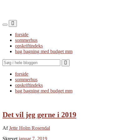
Toggle
Toggle
the
the
forside
mobile
search
sommerhus
menu
field
opskriftindeks
bag bagning med budget mm
Search
forside
sommerhus
opskriftindeks
bag bagning med budget mm
Det vil jeg gerne i 2019
Af
Jette Holm Rosendal
Skrevet
januar 7, 2019