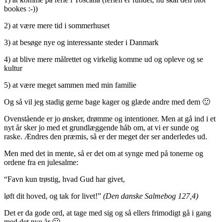
bookes :-))
2) at være mere tid i sommerhuset
3) at besøge nye og interessante steder i Danmark
4) at blive mere målrettet og virkelig komme ud og opleve og se
kultur
5) at være meget sammen med min familie
Og så vil jeg stadig gerne bage kager og glæde andre med dem 🙂
Ovenstående er jo ønsker, drømme og intentioner. Men at gå ind i et
nyt år sker jo med et grundlæggende håb om, at vi er sunde og
raske. Ændres den præmis, så er der meget der ser anderledes ud.
Men med det in mente, så er det om at synge med på tonerne og
ordene fra en julesalme:
“Favn kun trøstig, hvad Gud har givet,
løft dit hoved, og tak for livet!”
(Den danske Salmebog 127,4)
Det er da gode ord, at tage med sig og så ellers frimodigt gå i gang
med det nye år 🙂