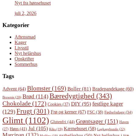
Nyt fra hønsehuset
juli 2, 2026
Kategorier
Aftensmad
Kager
Livsstil
Nyt helårshus
Opskrifter
Sommerhus
Tags
Blomster
(169)
Boller
(81)
Advent
(64)
Bradepandekage
(60)
Bæredygtighed
(343)
Brød
(114)
Brownie
(20)
Chokolade
(172)
festlige kager
DIY
(95)
Cookies
(37)
Frugt
(301)
(129)
Frø og kerner
(67)
FSC
(38)
Fødselsdage
(34)
Glimt
(1102)
Grøntsager
(151)
Glutenfri
(44)
Haven
Jul
(105)
Kærnehuset
(58)
Høns
(41)
(27)
Lagkagebunde
(22)
Kiks
(19)
Marcipan
(132)
Nyt helårshus i træ
nythelårshus
(50)
Muffins
(19)