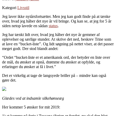
Kategori
Livsstil
Jeg laver ikke nytårsfortsætter. Men jeg kan godt finde på at tænke
over, hvad jeg håber det nye år vil bringe. Og kan se, at jeg for 5 år
siden netop lavede en sådan
status
.
Jeg har tænkt lidt over, hvad jeg håber det nye år gemmer af
oplevelser og særlige stunder. At skrive det ned, beskrev Trine som
at lave en “bucket-liste”. Og lidt søgning på nettet viser, at det passer
meget godt. Der stod blandt andet:
“Ordet “bucket-liste er et amerikansk ord, der betyder en liste over
de mål, du ønsker at opnå, drømme du ønsker at opfylde, og
erfaringer du ønsker at få i livet.”
Det er virkelig at tage de langsyede briller på – mindre kan også
gøre det.
Glædes ved at indsamle silkehønseæg
Her kommer 5 ønsker for mit 2019:
1) at komme på ferie i Toscana (ferien er fundet, nu skal den blot