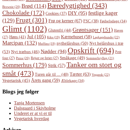
Bæredygtighed
(343)
Brød
(114)
Brownie
(20)
Chokolade
(172)
festlige kager
DIY
(95)
Cookies
(37)
Frugt
(301)
(129)
Frø og kerner
(67)
FSC
(38)
Fødselsdage
(34)
Glimt
(1102)
Grøntsager
(151)
Glutenfri
(44)
Haven
Jul
(105)
Kærnehuset
(58)
Høns
(41)
(27)
Lagkagebunde
(22)
Kiks
(19)
Marcipan
(132)
Nyt helårshus i træ
nythelårshus
(50)
Muffins
(19)
Opskrift
(694)
Nødder
(94)
(53)
Nyt træhus
(46)
Petit
Småkage
(49)
four
(27)
Rejser og ferier
(27)
Pizza
(20)
Sommerbryllup
(21)
Tanker om stort og
Sommerhus
(179)
Strik
(57)
småt
(473)
Tærter
(63)
Turen går til ...
(40)
Vegansk
(22)
Årets gang
(59)
Vegetarisk
(45)
Æblekage
(34)
Blogs jeg følger
Tanja Mortensen
Dalsgaard i Skivholme
Underet er at vi er til
Vegetarisk hverdag
Arkiver