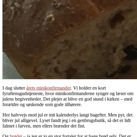
I dag slutter
årets minikonfirmander
. Vi holder en kort
fyraftensgudstjeneste, hvor minikonfirmanderne synger og læser om
julens begivenheder. Det plejer at blive en god stund i kirken – med
forældre og søskende som gode tilhørere.
Her halvvejs mod jul er mit kalenderlys langt bagefter. Men pyt, det
bliver jul alligevel. Lyset fandt jeg i en genbrugsbutik, så det er lidt
falmet i farven, men ellers brænder det fint.
Og
brødet
– ja jeg er jo en stor fortaler for at bage brød selv. Det er