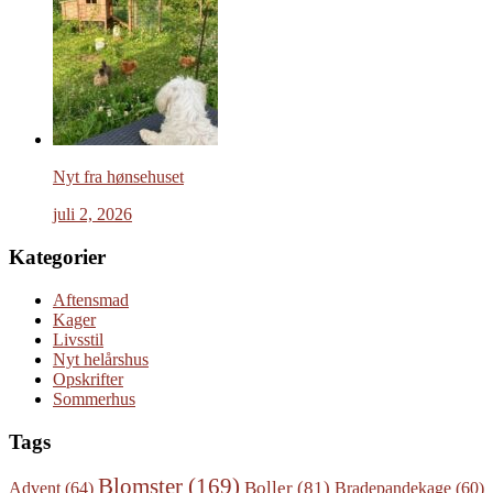
Nyt fra hønsehuset
juli 2, 2026
Kategorier
Aftensmad
Kager
Livsstil
Nyt helårshus
Opskrifter
Sommerhus
Tags
Blomster
(169)
Boller
(81)
Advent
(64)
Bradepandekage
(60)