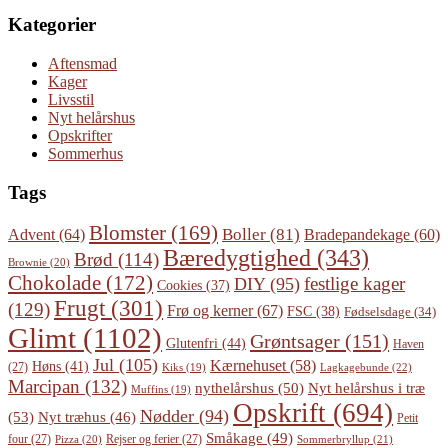
Kategorier
Aftensmad
Kager
Livsstil
Nyt helårshus
Opskrifter
Sommerhus
Tags
Blomster
(169)
Boller
(81)
Advent
(64)
Bradepandekage
(60)
Bæredygtighed
(343)
Brød
(114)
Brownie
(20)
Chokolade
(172)
festlige kager
DIY
(95)
Cookies
(37)
Frugt
(301)
(129)
Frø og kerner
(67)
FSC
(38)
Fødselsdage
(34)
Glimt
(1102)
Grøntsager
(151)
Glutenfri
(44)
Haven
Jul
(105)
Kærnehuset
(58)
Høns
(41)
(27)
Lagkagebunde
(22)
Kiks
(19)
Marcipan
(132)
Nyt helårshus i træ
nythelårshus
(50)
Muffins
(19)
Opskrift
(694)
Nødder
(94)
(53)
Nyt træhus
(46)
Petit
Småkage
(49)
four
(27)
Rejser og ferier
(27)
Pizza
(20)
Sommerbryllup
(21)