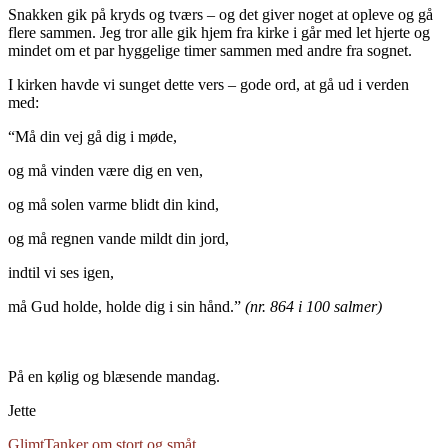
Snakken gik på kryds og tværs – og det giver noget at opleve og gå
flere sammen. Jeg tror alle gik hjem fra kirke i går med let hjerte og
mindet om et par hyggelige timer sammen med andre fra sognet.
I kirken havde vi sunget dette vers – gode ord, at gå ud i verden
med:
“Må din vej gå dig i møde,
og må vinden være dig en ven,
og må solen varme blidt din kind,
og må regnen vande mildt din jord,
indtil vi ses igen,
må Gud holde, holde dig i sin hånd.”
(nr. 864 i 100 salmer)
På en kølig og blæsende mandag.
Jette
Glimt
Tanker om stort og småt