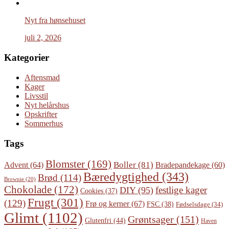
Nyt fra hønsehuset
juli 2, 2026
Kategorier
Aftensmad
Kager
Livsstil
Nyt helårshus
Opskrifter
Sommerhus
Tags
Blomster
(169)
Boller
(81)
Advent
(64)
Bradepandekage
(60)
Bæredygtighed
(343)
Brød
(114)
Brownie
(20)
Chokolade
(172)
festlige kager
DIY
(95)
Cookies
(37)
Frugt
(301)
(129)
Frø og kerner
(67)
FSC
(38)
Fødselsdage
(34)
Glimt
(1102)
Grøntsager
(151)
Glutenfri
(44)
Haven