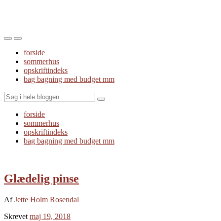
Toggle
Toggle
the
the
forside
mobile
search
sommerhus
menu
field
opskriftindeks
bag bagning med budget mm
Search
forside
sommerhus
opskriftindeks
bag bagning med budget mm
Glædelig pinse
Af
Jette Holm Rosendal
Skrevet
maj 19, 2018