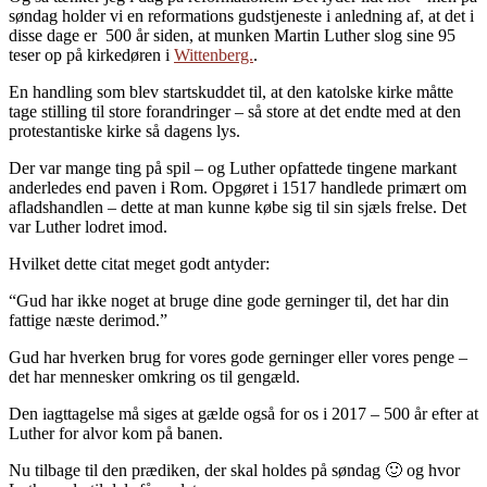
søndag holder vi en reformations gudstjeneste i anledning af, at det i
disse dage er 500 år siden, at munken Martin Luther slog sine 95
teser op på kirkedøren i
Wittenberg.
.
En handling som blev startskuddet til, at den katolske kirke måtte
tage stilling til store forandringer – så store at det endte med at den
protestantiske kirke så dagens lys.
Der var mange ting på spil – og Luther opfattede tingene markant
anderledes end paven i Rom. Opgøret i 1517 handlede primært om
afladshandlen – dette at man kunne købe sig til sin sjæls frelse. Det
var Luther lodret imod.
Hvilket dette citat meget godt antyder:
“Gud har ikke noget at bruge dine gode gerninger til, det har din
fattige næste derimod.”
Gud har hverken brug for vores gode gerninger eller vores penge –
det har mennesker omkring os til gengæld.
Den iagttagelse må siges at gælde også for os i 2017 – 500 år efter at
Luther for alvor kom på banen.
Nu tilbage til den prædiken, der skal holdes på søndag 🙂 og hvor