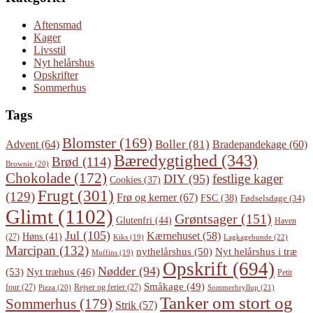
Aftensmad
Kager
Livsstil
Nyt helårshus
Opskrifter
Sommerhus
Tags
Blomster
(169)
Boller
(81)
Advent
(64)
Bradepandekage
(60)
Bæredygtighed
(343)
Brød
(114)
Brownie
(20)
Chokolade
(172)
festlige kager
DIY
(95)
Cookies
(37)
Frugt
(301)
(129)
Frø og kerner
(67)
FSC
(38)
Fødselsdage
(34)
Glimt
(1102)
Grøntsager
(151)
Glutenfri
(44)
Haven
Jul
(105)
Kærnehuset
(58)
Høns
(41)
(27)
Lagkagebunde
(22)
Kiks
(19)
Marcipan
(132)
Nyt helårshus i træ
nythelårshus
(50)
Muffins
(19)
Opskrift
(694)
Nødder
(94)
(53)
Nyt træhus
(46)
Petit
Småkage
(49)
four
(27)
Rejser og ferier
(27)
Pizza
(20)
Sommerbryllup
(21)
Tanker om stort og
Sommerhus
(179)
Strik
(57)