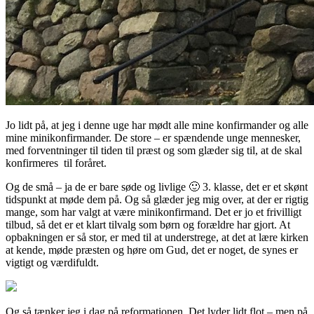
Jo lidt på, at jeg i denne uge har mødt alle mine konfirmander og alle
mine minikonfirmander. De store – er spændende unge mennesker,
med forventninger til tiden til præst og som glæder sig til, at de skal
konfirmeres til foråret.
Og de små – ja de er bare søde og livlige 🙂 3. klasse, det er et skønt
tidspunkt at møde dem på. Og så glæder jeg mig over, at der er rigtig
mange, som har valgt at være minikonfirmand. Det er jo et frivilligt
tilbud, så det er et klart tilvalg som børn og forældre har gjort. At
opbakningen er så stor, er med til at understrege, at det at lære kirken
at kende, møde præsten og høre om Gud, det er noget, de synes er
vigtigt og værdifuldt.
Og så tænker jeg i dag på reformationen. Det lyder lidt flot – men på