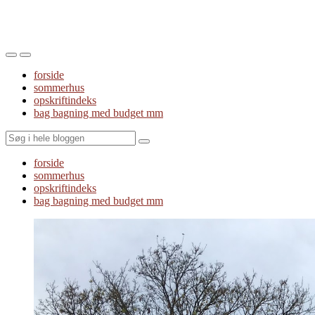
Toggle
Toggle
the
the
forside
mobile
search
sommerhus
menu
field
opskriftindeks
bag bagning med budget mm
Search
forside
sommerhus
opskriftindeks
bag bagning med budget mm