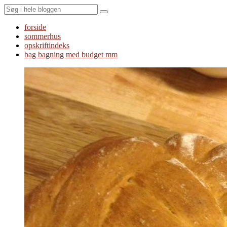
Search
forside
sommerhus
opskriftindeks
bag bagning med budget mm