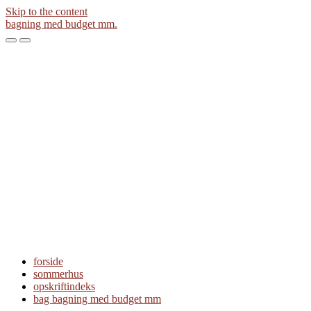
Skip to the content
bagning med budget mm.
Toggle
Toggle
the
the
mobile
search
menu
field
forside
sommerhus
opskriftindeks
bag bagning med budget mm