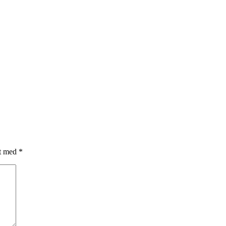
et med
*