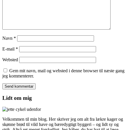
Navn
*
E-mail
*
Websted
Gem mit navn, mail og websted i denne browser til næste gang
jeg kommenterer.
Lidt om mig
Velkommen til min blog. Her skriver jeg om alt fra lækre kager og
skønne brød til vild have og bæredygtigt byggeri – og lidt sy og
strik. Altså ret meget forskelligt. Jeg håber, du har lyst til at læse