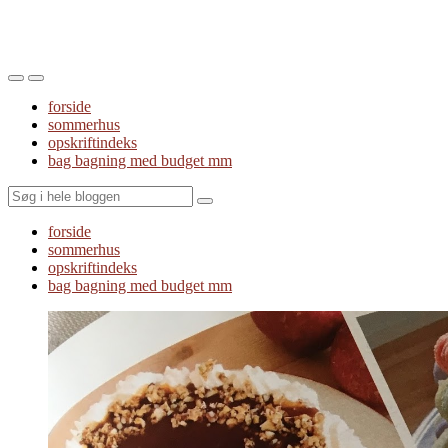
Toggle
Toggle
the
the
forside
mobile
search
sommerhus
menu
field
opskriftindeks
bag bagning med budget mm
Search
forside
sommerhus
opskriftindeks
bag bagning med budget mm