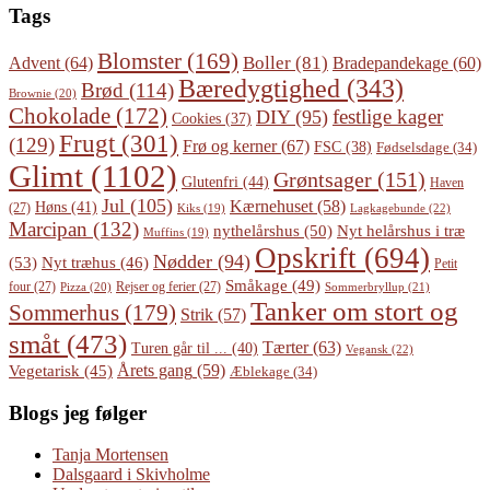
Tags
Blomster
(169)
Boller
(81)
Advent
(64)
Bradepandekage
(60)
Bæredygtighed
(343)
Brød
(114)
Brownie
(20)
Chokolade
(172)
festlige kager
DIY
(95)
Cookies
(37)
Frugt
(301)
(129)
Frø og kerner
(67)
FSC
(38)
Fødselsdage
(34)
Glimt
(1102)
Grøntsager
(151)
Glutenfri
(44)
Haven
Jul
(105)
Kærnehuset
(58)
Høns
(41)
(27)
Lagkagebunde
(22)
Kiks
(19)
Marcipan
(132)
Nyt helårshus i træ
nythelårshus
(50)
Muffins
(19)
Opskrift
(694)
Nødder
(94)
(53)
Nyt træhus
(46)
Petit
Småkage
(49)
four
(27)
Rejser og ferier
(27)
Pizza
(20)
Sommerbryllup
(21)
Tanker om stort og
Sommerhus
(179)
Strik
(57)
småt
(473)
Tærter
(63)
Turen går til ...
(40)
Vegansk
(22)
Årets gang
(59)
Vegetarisk
(45)
Æblekage
(34)
Blogs jeg følger
Tanja Mortensen
Dalsgaard i Skivholme