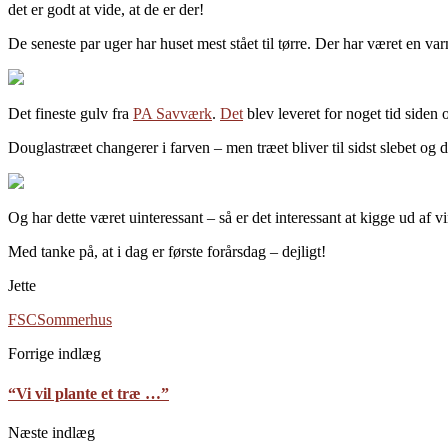
det er godt at vide, at de er der!
De seneste par uger har huset mest stået til tørre. Der har været en varm
Det fineste gulv fra
PA Savværk
.
Det
blev leveret for noget tid siden
Douglastræet changerer i farven – men træet bliver til sidst slebet og
Og har dette været uinteressant – så er det interessant at kigge ud af 
Med tanke på, at i dag er første forårsdag – dejligt!
Jette
FSC
Sommerhus
Forrige indlæg
“Vi vil plante et træ …”
Næste indlæg