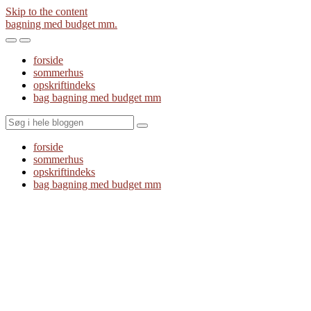
Skip to the content
bagning med budget mm.
Toggle
Toggle
the
the
forside
mobile
search
sommerhus
menu
field
opskriftindeks
bag bagning med budget mm
Search
forside
sommerhus
opskriftindeks
bag bagning med budget mm