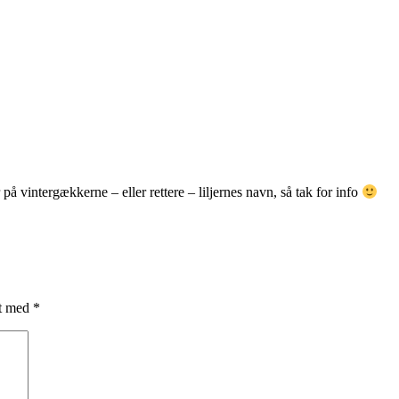
å vintergækkerne – eller rettere – liljernes navn, så tak for info
et med
*