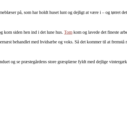
eblæser på, som har holdt huset lunt og dejligt at være i – og tørret det li
 og kom siden hen ind i det lune hus.
Tom
kom og lavede det fineste arbe
 dernæst behandlet med hvidsæbe og voks. Så det kommer til at fremstå re
vinduet og se præstegårdens store græsplæne fyldt med dejlige vintergækk