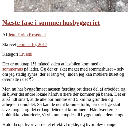
Næste fase i sommerhusbyggeriet
Af
Jette Holm Rosendal
Skrevet
februar 16, 2017
Kategori
Livsstil
Der er nu knap 1½ måned siden at lastbilen kom med
et
sommerhus
på ladet. Og der er sket meget med sommerhuset – selv
om jeg stadig synes, der er lang vej, inden jeg kan møblere huset og
overnatte i det 🙂
Men nu har byggefimaet næsten færdiggjort deres del af arbejdet, og
så bliver det andre lokale håndværkere der kommer på banen. Det er
altså lidt smart, at de alle bor mindre end 5 km fra grunden og
arbejder i området. Så kan de nemt komme forbi, når der lige skal
laves noget, og det er langt lettere at koordinere. Håndværkerne
holdt ikke vinterferie, så vi kunne mødes til byggemøde i denne uge.
Hold da op, hvor var det et effektivt møde, og hvor blev mange