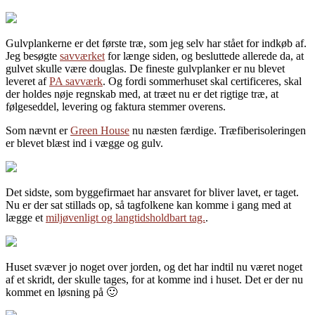
Gulvplankerne er det første træ, som jeg selv har stået for indkøb af.
Jeg besøgte
savværket
for længe siden, og besluttede allerede da, at
gulvet skulle være douglas. De fineste gulvplanker er nu blevet
leveret af
PA savværk
. Og fordi sommerhuset skal certificeres, skal
der holdes nøje regnskab med, at træet nu er det rigtige træ, at
følgeseddel, levering og faktura stemmer overens.
Som nævnt er
Green House
nu næsten færdige. Træfiberisoleringen
er blevet blæst ind i vægge og gulv.
Det sidste, som byggefirmaet har ansvaret for bliver lavet, er taget.
Nu er der sat stillads op, så tagfolkene kan komme i gang med at
lægge et
miljøvenligt og langtidsholdbart tag.
.
Huset svæver jo noget over jorden, og det har indtil nu været noget
af et skridt, der skulle tages, for at komme ind i huset. Det er der nu
kommet en løsning på 🙂