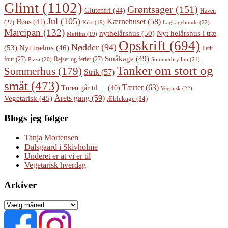
Glimt
(1102)
Grøntsager
(151)
Glutenfri
(44)
Haven
Jul
(105)
Kærnehuset
(58)
Høns
(41)
(27)
Lagkagebunde
(22)
Kiks
(19)
Marcipan
(132)
Nyt helårshus i træ
nythelårshus
(50)
Muffins
(19)
Opskrift
(694)
Nødder
(94)
(53)
Nyt træhus
(46)
Petit
Småkage
(49)
four
(27)
Rejser og ferier
(27)
Pizza
(20)
Sommerbryllup
(21)
Tanker om stort og
Sommerhus
(179)
Strik
(57)
småt
(473)
Tærter
(63)
Turen går til ...
(40)
Vegansk
(22)
Årets gang
(59)
Vegetarisk
(45)
Æblekage
(34)
Blogs jeg følger
Tanja Mortensen
Dalsgaard i Skivholme
Underet er at vi er til
Vegetarisk hverdag
Arkiver
Arkiver