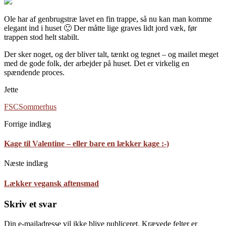
Ole har af genbrugstræ lavet en fin trappe, så nu kan man komme
elegant ind i huset 🙂 Der måtte lige graves lidt jord væk, før
trappen stod helt stabilt.
Der sker noget, og der bliver talt, tænkt og tegnet – og mailet meget
med de gode folk, der arbejder på huset. Det er virkelig en
spændende proces.
Jette
FSC
Sommerhus
Forrige indlæg
Kage til Valentine – eller bare en lækker kage :-)
Næste indlæg
Lækker vegansk aftensmad
Skriv et svar
Din e-mailadresse vil ikke blive publiceret.
Krævede felter er