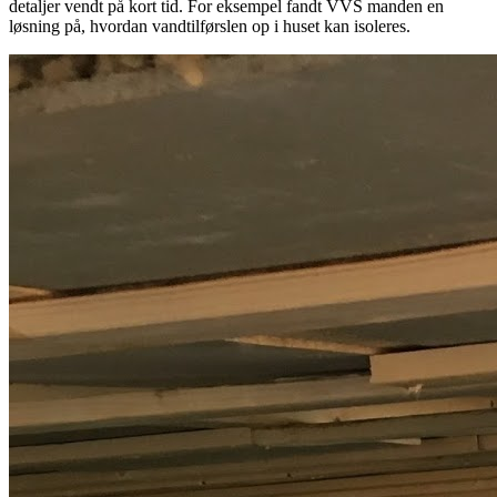
detaljer vendt på kort tid. For eksempel fandt VVS manden en
løsning på, hvordan vandtilførslen op i huset kan isoleres.