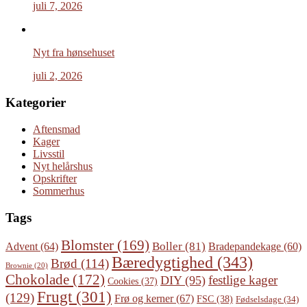
juli 7, 2026
Nyt fra hønsehuset
juli 2, 2026
Kategorier
Aftensmad
Kager
Livsstil
Nyt helårshus
Opskrifter
Sommerhus
Tags
Blomster
(169)
Boller
(81)
Advent
(64)
Bradepandekage
(60)
Bæredygtighed
(343)
Brød
(114)
Brownie
(20)
Chokolade
(172)
festlige kager
DIY
(95)
Cookies
(37)
Frugt
(301)
(129)
Frø og kerner
(67)
FSC
(38)
Fødselsdage
(34)