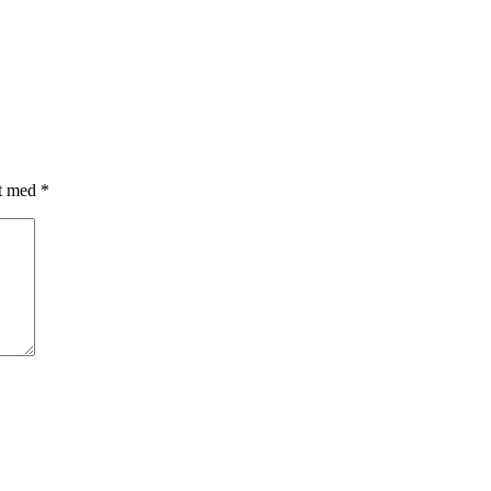
et med
*