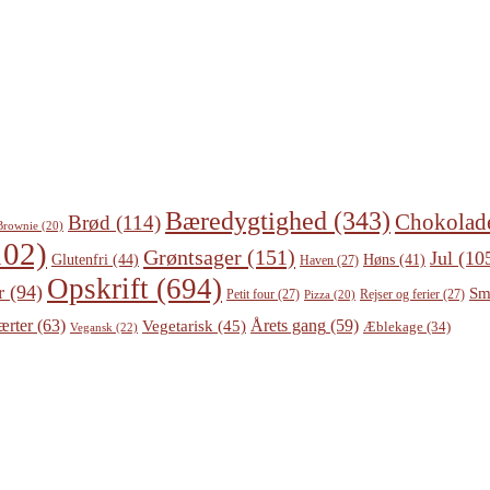
Bæredygtighed
(343)
Chokolad
Brød
(114)
Brownie
(20)
02)
Grøntsager
(151)
Jul
(10
Glutenfri
(44)
Høns
(41)
Haven
(27)
Opskrift
(694)
r
(94)
Sm
Petit four
(27)
Rejser og ferier
(27)
Pizza
(20)
ærter
(63)
Årets gang
(59)
Vegetarisk
(45)
Æblekage
(34)
Vegansk
(22)