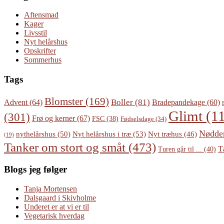
Aftensmad
Kager
Livsstil
Nyt helårshus
Opskrifter
Sommerhus
Tags
Blomster
(169)
Boller
(81)
Advent
(64)
Bradepandekage
(60)
Glimt
(11
(301)
Frø og kerner
(67)
FSC
(38)
Fødselsdage
(34)
Nødde
Nyt helårshus i træ
(53)
nythelårshus
(50)
Nyt træhus
(46)
(19)
Tanker om stort og småt
(473)
T
Turen går til ...
(40)
Blogs jeg følger
Tanja Mortensen
Dalsgaard i Skivholme
Underet er at vi er til
Vegetarisk hverdag