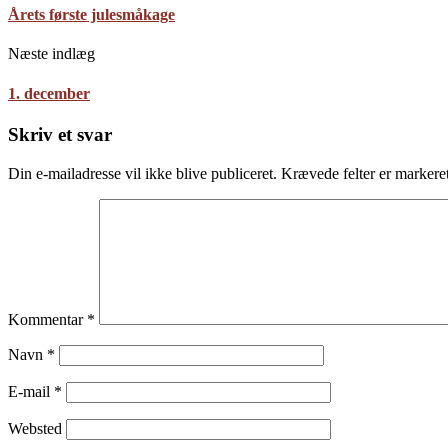
Årets første julesmåkage
Næste indlæg
1. december
Skriv et svar
Din e-mailadresse vil ikke blive publiceret.
Krævede felter er marker
Kommentar
*
Navn
*
E-mail
*
Websted