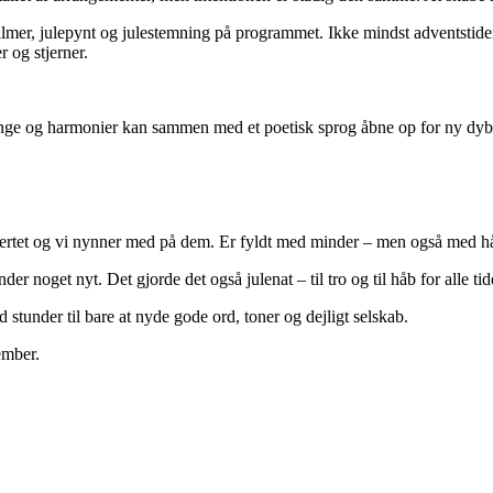
almer, julepynt og julestemning på programmet. Ikke mindst adventstide
r og stjerner.
ange og harmonier kan sammen med et poetisk sprog åbne op for ny dyb
jertet og vi nynner med på dem. Er fyldt med minder – men også med håb
 noget nyt. Det gjorde det også julenat – til tro og til håb for alle tid
tunder til bare at nyde gode ord, toner og dejligt selskab.
ember.