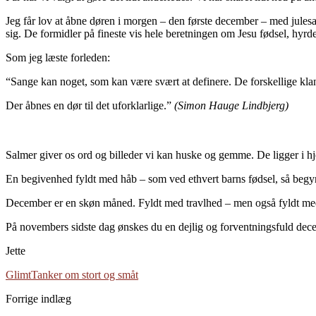
Jeg får lov at åbne døren i morgen – den første december – med jules
sig. De formidler på fineste vis hele beretningen om Jesu fødsel, hyrde
Som jeg læste forleden:
“Sange kan noget, som kan være svært at definere. De forskellige kl
Der åbnes en dør til det uforklarlige.”
(Simon Hauge Lindbjerg)
Salmer giver os ord og billeder vi kan huske og gemme. De ligger i h
En begivenhed fyldt med håb – som ved ethvert barns fødsel, så begynder
December er en skøn måned. Fyldt med travlhed – men også fyldt med s
På novembers sidste dag ønskes du en dejlig og forventningsfuld dec
Jette
Glimt
Tanker om stort og småt
Forrige indlæg