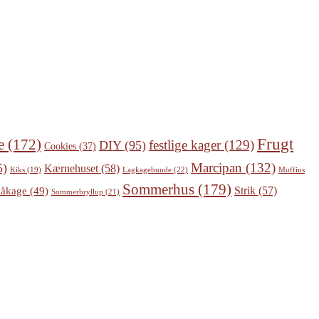
Frugt
e
(172)
festlige kager
(129)
DIY
(95)
Cookies
(37)
Marcipan
(132)
5)
Kærnehuset
(58)
Lagkagebunde
(22)
Kiks
(19)
Muffins
Sommerhus
(179)
Strik
(57)
åkage
(49)
Sommerbryllup
(21)