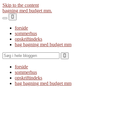
Skip to the content
bagning med budget mm.
Toggle
Toggle
the
the
forside
mobile
search
sommerhus
menu
field
opskriftindeks
bag bagning med budget mm
Search
forside
sommerhus
opskriftindeks
bag bagning med budget mm