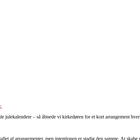
.
le julekalendere – så åbnede vi kirkedøren for et kort arrangement hver 
antallet af arrangementer, men intentionen er stadig den samme. At skabe r