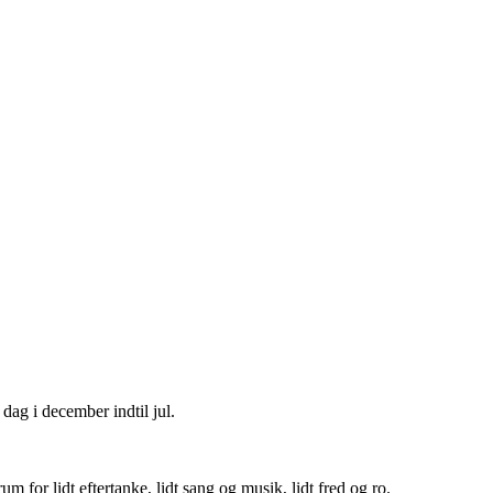
dag i december indtil jul.
um for lidt eftertanke, lidt sang og musik, lidt fred og ro.