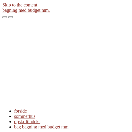
Skip to the content
bagning med budget mm.
Toggle
Toggle
the
the
mobile
search
menu
field
forside
sommerhus
opskriftindeks
bag bagning med budget mm