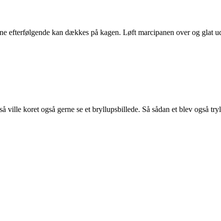
erne efterfølgende kan dækkes på kagen. Løft marcipanen over og glat ud
å ville koret også gerne se et bryllupsbillede. Så sådan et blev også try