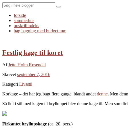
Search
forside
sommerhus
opskriftindeks
bag bagning med budget mm
Festlig kage til koret
Af
Jette Holm Rosendal
Skrevet
september 7, 2016
Kategori
Livsstil
Korkage – det har jeg bagt flere gange, blandt andet
denne
. Men denn
Så lidt i stil med kagen til brylluppet blev denne kage til. Men som fi
Firkantet bryllupskage
(ca. 20. pers.)