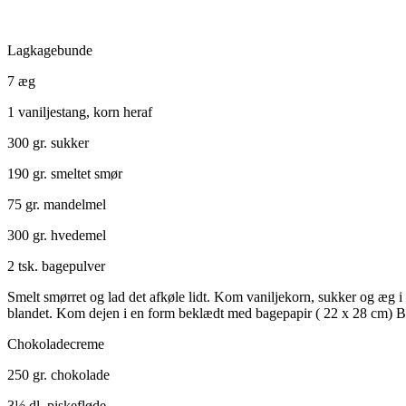
Lagkagebunde
7 æg
1 vaniljestang, korn heraf
300 gr. sukker
190 gr. smeltet smør
75 gr. mandelmel
300 gr. hvedemel
2 tsk. bagepulver
Smelt smørret og lad det afkøle lidt. Kom vaniljekorn, sukker og æg i 
blandet. Kom dejen i en form beklædt med bagepapir ( 22 x 28 cm) Ba
Chokoladecreme
250 gr. chokolade
3½ dl. piskefløde