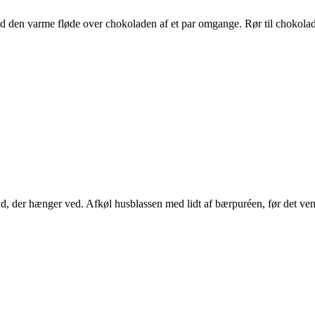
d den varme fløde over chokoladen af et par omgange. Rør til chokolad
nd, der hænger ved. Afkøl husblassen med lidt af bærpuréen, før det ven