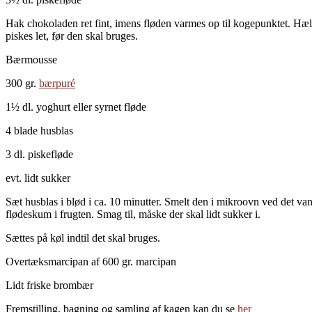
Hak chokoladen ret fint, imens fløden varmes op til kogepunktet. Hæl
piskes let, før den skal bruges.
Bærmousse
300 gr.
bærpuré
1½ dl. yoghurt eller syrnet fløde
4 blade husblas
3 dl. piskefløde
evt. lidt sukker
Sæt husblas i blød i ca. 10 minutter. Smelt den i mikroovn ved det va
flødeskum i frugten. Smag til, måske der skal lidt sukker i.
Sættes på køl indtil det skal bruges.
Overtæksmarcipan af 600 gr. marcipan
Lidt friske brombær
Fremstilling, bagning og samling af kagen kan du se
her