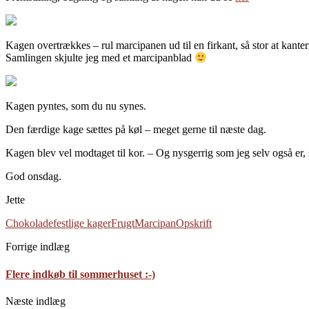
Kagen overtrækkes – rul marcipanen ud til en firkant, så stor at kant
Samlingen skjulte jeg med et marcipanblad
Kagen pyntes, som du nu synes.
Den færdige kage sættes på køl – meget gerne til næste dag.
Kagen blev vel modtaget til kor. – Og nysgerrig som jeg selv også er, s
God onsdag.
Jette
Chokolade
festlige kager
Frugt
Marcipan
Opskrift
Forrige indlæg
Flere indkøb til sommerhuset :-)
Næste indlæg