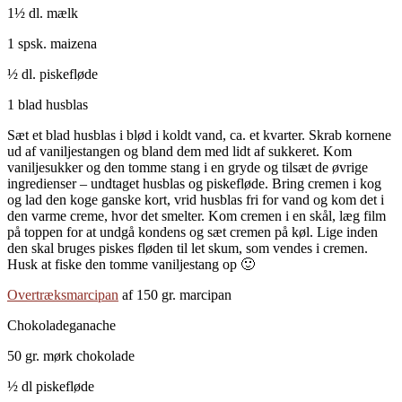
1½ dl. mælk
1 spsk. maizena
½ dl. piskefløde
1 blad husblas
Sæt et blad husblas i blød i koldt vand, ca. et kvarter. Skrab kornene
ud af vaniljestangen og bland dem med lidt af sukkeret. Kom
vaniljesukker og den tomme stang i en gryde og tilsæt de øvrige
ingredienser – undtaget husblas og piskefløde. Bring cremen i kog
og lad den koge ganske kort, vrid husblas fri for vand og kom det i
den varme creme, hvor det smelter. Kom cremen i en skål, læg film
på toppen for at undgå kondens og sæt cremen på køl. Lige inden
den skal bruges piskes fløden til let skum, som vendes i cremen.
Husk at fiske den tomme vaniljestang op 🙂
Overtræksmarcipan
af 150 gr. marcipan
Chokoladeganache
50 gr. mørk chokolade
½ dl piskefløde