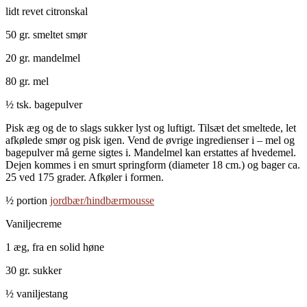
lidt revet citronskal
50 gr. smeltet smør
20 gr. mandelmel
80 gr. mel
½ tsk. bagepulver
Pisk æg og de to slags sukker lyst og luftigt. Tilsæt det smeltede, let
afkølede smør og pisk igen. Vend de øvrige ingredienser i – mel og
bagepulver må gerne sigtes i. Mandelmel kan erstattes af hvedemel.
Dejen kommes i en smurt springform (diameter 18 cm.) og bager ca.
25 ved 175 grader. Afkøler i formen.
½ portion
jordbær/hindbærmousse
Vaniljecreme
1 æg, fra en solid høne
30 gr. sukker
½ vaniljestang