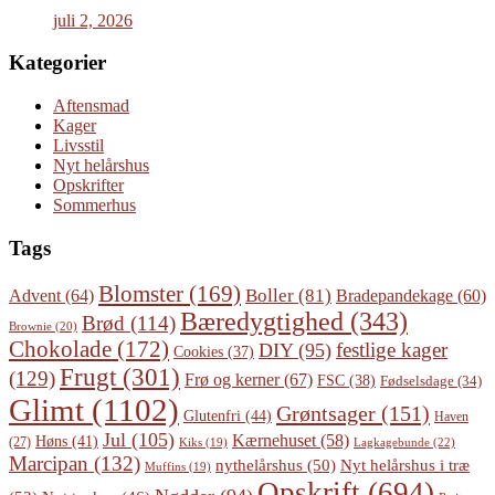
juli 2, 2026
Kategorier
Aftensmad
Kager
Livsstil
Nyt helårshus
Opskrifter
Sommerhus
Tags
Blomster
(169)
Boller
(81)
Advent
(64)
Bradepandekage
(60)
Bæredygtighed
(343)
Brød
(114)
Brownie
(20)
Chokolade
(172)
festlige kager
DIY
(95)
Cookies
(37)
Frugt
(301)
(129)
Frø og kerner
(67)
FSC
(38)
Fødselsdage
(34)
Glimt
(1102)
Grøntsager
(151)
Glutenfri
(44)
Haven
Jul
(105)
Kærnehuset
(58)
Høns
(41)
(27)
Lagkagebunde
(22)
Kiks
(19)
Marcipan
(132)
Nyt helårshus i træ
nythelårshus
(50)
Muffins
(19)
Opskrift
(694)