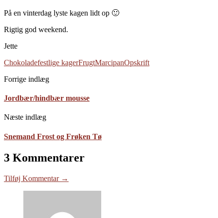
På en vinterdag lyste kagen lidt op 🙂
Rigtig god weekend.
Jette
Chokolade
festlige kager
Frugt
Marcipan
Opskrift
Forrige indlæg
Jordbær/hindbær mousse
Næste indlæg
Snemand Frost og Frøken Tø
3 Kommentarer
Tilføj Kommentar →