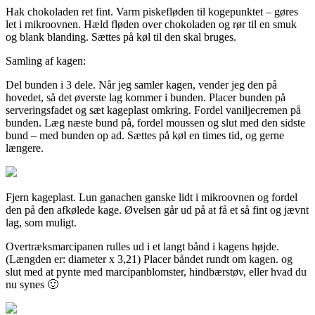
Hak chokoladen ret fint. Varm piskefløden til kogepunktet – gøres
let i mikroovnen. Hæld fløden over chokoladen og rør til en smuk
og blank blanding. Sættes på køl til den skal bruges.
Samling af kagen:
Del bunden i 3 dele. Når jeg samler kagen, vender jeg den på
hovedet, så det øverste lag kommer i bunden. Placer bunden på
serveringsfadet og sæt kageplast omkring. Fordel vaniljecremen på
bunden. Læg næste bund på, fordel moussen og slut med den sidste
bund – med bunden op ad. Sættes på køl en times tid, og gerne
længere.
Fjern kageplast. Lun ganachen ganske lidt i mikroovnen og fordel
den på den afkølede kage. Øvelsen går ud på at få et så fint og jævnt
lag, som muligt.
Overtræksmarcipanen rulles ud i et langt bånd i kagens højde.
(Længden er: diameter x 3,21) Placer båndet rundt om kagen. og
slut med at pynte med marcipanblomster, hindbærstøv, eller hvad du
nu synes 🙂