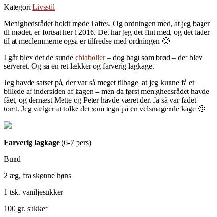
Kategori
Livsstil
Menighedsrådet holdt møde i aftes. Og ordningen med, at jeg bager
til mødet, er fortsat her i 2016. Det har jeg det fint med, og det lader
til at medlemmerne også er tilfredse med ordningen 🙂
I går blev det de sunde
chiaboller
– dog bagt som brød – der blev
serveret. Og så en ret lækker og farverig lagkage.
Jeg havde satset på, der var så meget tilbage, at jeg kunne få et
billede af indersiden af kagen – men da først menighedsrådet havde
fået, og dernæst Mette og Peter havde været der. Ja så var fadet
tomt. Jeg vælger at tolke det som tegn på en velsmagende kage 🙂
Farverig lagkage
(6-7 pers)
Bund
2 æg, fra skønne høns
1 tsk. vaniljesukker
100 gr. sukker