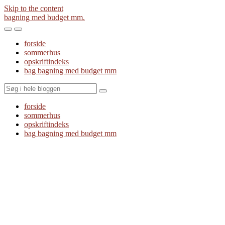
Skip to the content
bagning med budget mm.
Toggle
Toggle
the
the
forside
mobile
search
sommerhus
menu
field
opskriftindeks
bag bagning med budget mm
Search
forside
sommerhus
opskriftindeks
bag bagning med budget mm