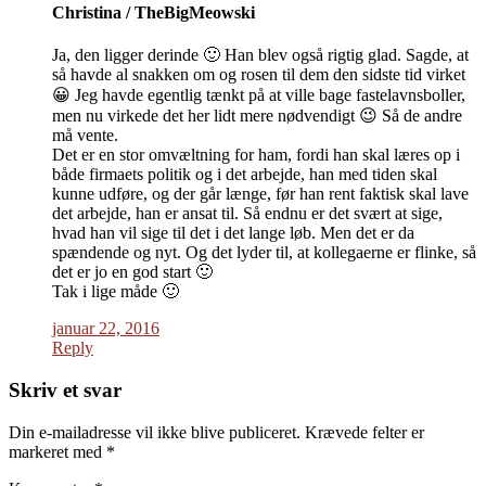
Christina / TheBigMeowski
Ja, den ligger derinde 🙂 Han blev også rigtig glad. Sagde, at
så havde al snakken om og rosen til dem den sidste tid virket
😀 Jeg havde egentlig tænkt på at ville bage fastelavnsboller,
men nu virkede det her lidt mere nødvendigt 😉 Så de andre
må vente.
Det er en stor omvæltning for ham, fordi han skal læres op i
både firmaets politik og i det arbejde, han med tiden skal
kunne udføre, og der går længe, før han rent faktisk skal lave
det arbejde, han er ansat til. Så endnu er det svært at sige,
hvad han vil sige til det i det lange løb. Men det er da
spændende og nyt. Og det lyder til, at kollegaerne er flinke, så
det er jo en god start 🙂
Tak i lige måde 🙂
januar 22, 2016
Reply
Skriv et svar
Din e-mailadresse vil ikke blive publiceret.
Krævede felter er
markeret med
*