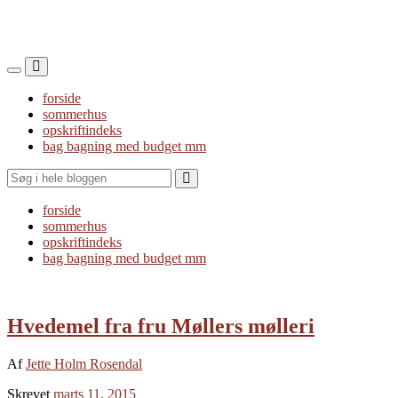
Toggle
Toggle
the
the
forside
mobile
search
sommerhus
menu
field
opskriftindeks
bag bagning med budget mm
Search
forside
sommerhus
opskriftindeks
bag bagning med budget mm
Hvedemel fra fru Møllers mølleri
Af
Jette Holm Rosendal
Skrevet
marts 11, 2015