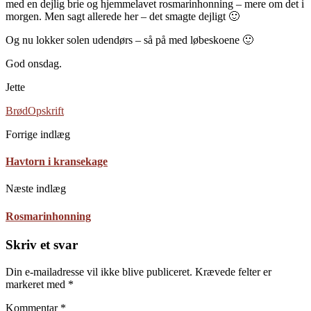
med en dejlig brie og hjemmelavet rosmarinhonning – mere om det i
morgen. Men sagt allerede her – det smagte dejligt 🙂
Og nu lokker solen udendørs – så på med løbeskoene 🙂
God onsdag.
Jette
Brød
Opskrift
Forrige indlæg
Havtorn i kransekage
Næste indlæg
Rosmarinhonning
Skriv et svar
Din e-mailadresse vil ikke blive publiceret.
Krævede felter er
markeret med
*
Kommentar
*