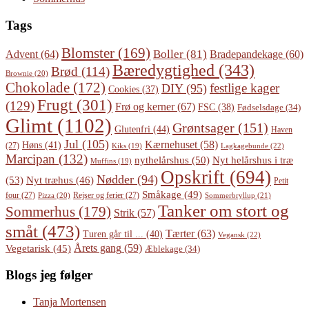
Tags
Blomster
(169)
Boller
(81)
Advent
(64)
Bradepandekage
(60)
Bæredygtighed
(343)
Brød
(114)
Brownie
(20)
Chokolade
(172)
festlige kager
DIY
(95)
Cookies
(37)
Frugt
(301)
(129)
Frø og kerner
(67)
FSC
(38)
Fødselsdage
(34)
Glimt
(1102)
Grøntsager
(151)
Glutenfri
(44)
Haven
Jul
(105)
Kærnehuset
(58)
Høns
(41)
(27)
Lagkagebunde
(22)
Kiks
(19)
Marcipan
(132)
Nyt helårshus i træ
nythelårshus
(50)
Muffins
(19)
Opskrift
(694)
Nødder
(94)
(53)
Nyt træhus
(46)
Petit
Småkage
(49)
four
(27)
Rejser og ferier
(27)
Pizza
(20)
Sommerbryllup
(21)
Tanker om stort og
Sommerhus
(179)
Strik
(57)
småt
(473)
Tærter
(63)
Turen går til ...
(40)
Vegansk
(22)
Årets gang
(59)
Vegetarisk
(45)
Æblekage
(34)
Blogs jeg følger
Tanja Mortensen