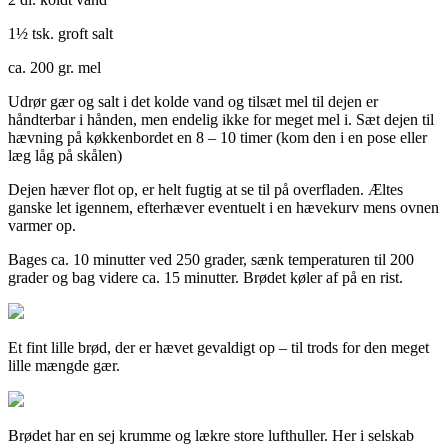
1½ tsk. groft salt
ca. 200 gr. mel
Udrør gær og salt i det kolde vand og tilsæt mel til dejen er
håndterbar i hånden, men endelig ikke for meget mel i. Sæt dejen til
hævning på køkkenbordet en 8 – 10 timer (kom den i en pose eller
læg låg på skålen)
Dejen hæver flot op, er helt fugtig at se til på overfladen. Æltes
ganske let igennem, efterhæver eventuelt i en hævekurv mens ovnen
varmer op.
Bages ca. 10 minutter ved 250 grader, sænk temperaturen til 200
grader og bag videre ca. 15 minutter. Brødet køler af på en rist.
Et fint lille brød, der er hævet gevaldigt op – til trods for den meget
lille mængde gær.
Brødet har en sej krumme og lækre store lufthuller. Her i selskab