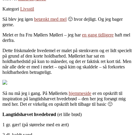
Kategori
Livsstil
Så blev jeg igen
betænkt med mel
🙂 hvor dejligt. Og jeg bager
gerne.
Melet er fra Fru Møllers Mølleri – jeg har
en gang tidligere
haft mel
derfra.
Dette friskmalede hvedemel er malet på stenkværn og er lidt specielt
på grund af den korte holdbarhed. Mølleriet har sat en
holdbarhedstid på kun to måneder, og det er faktisk ret kort tid. Men
når alle dele er med i melet – også kim og skaldele – så forkortes
holdbarheden betragteligt.
Så nu må jeg i gang. På Mølleriets
hjemmeside
er en opskrift til
inspiration på langtidshævet hvedebrød – den her jeg forsøgt mig
med her. Det er virkelig en opskrift helt tilbage til basic 🙂
Langtidshævet hvedebrød
(et lille brød)
1 gr. gær! (på størrelse med en ært)
2 dl. koldt vand