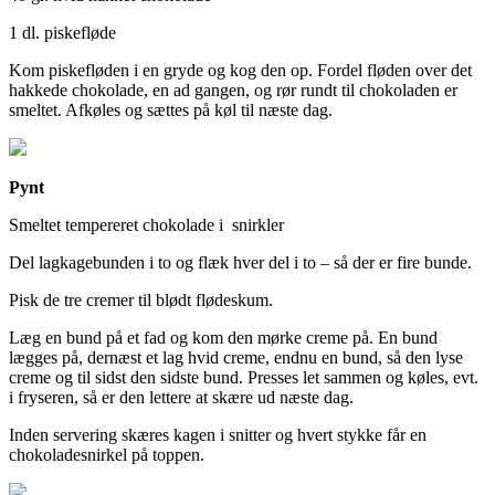
1 dl. piskefløde
Kom piskefløden i en gryde og kog den op. Fordel fløden over det
hakkede chokolade, en ad gangen, og rør rundt til chokoladen er
smeltet. Afkøles og sættes på køl til næste dag.
Pynt
Smeltet tempereret chokolade i snirkler
Del lagkagebunden i to og flæk hver del i to – så der er fire bunde.
Pisk de tre cremer til blødt flødeskum.
Læg en bund på et fad og kom den mørke creme på. En bund
lægges på, dernæst et lag hvid creme, endnu en bund, så den lyse
creme og til sidst den sidste bund. Presses let sammen og køles, evt.
i fryseren, så er den lettere at skære ud næste dag.
Inden servering skæres kagen i snitter og hvert stykke får en
chokoladesnirkel på toppen.