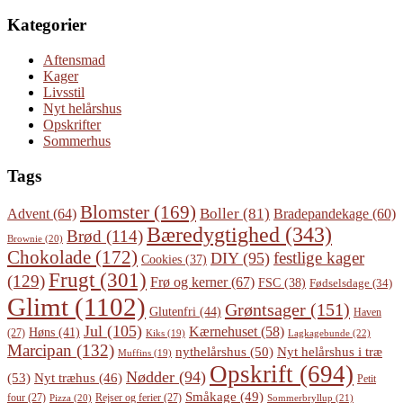
Kategorier
Aftensmad
Kager
Livsstil
Nyt helårshus
Opskrifter
Sommerhus
Tags
Blomster
(169)
Boller
(81)
Advent
(64)
Bradepandekage
(60)
Bæredygtighed
(343)
Brød
(114)
Brownie
(20)
Chokolade
(172)
festlige kager
DIY
(95)
Cookies
(37)
Frugt
(301)
(129)
Frø og kerner
(67)
FSC
(38)
Fødselsdage
(34)
Glimt
(1102)
Grøntsager
(151)
Glutenfri
(44)
Haven
Jul
(105)
Kærnehuset
(58)
Høns
(41)
(27)
Lagkagebunde
(22)
Kiks
(19)
Marcipan
(132)
Nyt helårshus i træ
nythelårshus
(50)
Muffins
(19)
Opskrift
(694)
Nødder
(94)
(53)
Nyt træhus
(46)
Petit
Småkage
(49)
four
(27)
Rejser og ferier
(27)
Pizza
(20)
Sommerbryllup
(21)