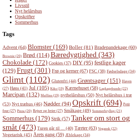
Livsstil
Nyt helårshus
Opskrifter
Sommerhus
Tags
Blomster
(169)
Boller
(81)
Advent
(64)
Bradepandekage
(60)
Bæredygtighed
(343)
Brød
(114)
Brownie
(20)
Chokolade
(172)
festlige kager
DIY
(95)
Cookies
(37)
Frugt
(301)
(129)
Frø og kerner
(67)
FSC
(38)
Fødselsdage
(34)
Glimt
(1102)
Grøntsager
(151)
Glutenfri
(44)
Haven
Jul
(105)
Kærnehuset
(58)
Høns
(41)
(27)
Lagkagebunde
(22)
Kiks
(19)
Marcipan
(132)
Nyt helårshus i træ
nythelårshus
(50)
Muffins
(19)
Opskrift
(694)
Nødder
(94)
(53)
Nyt træhus
(46)
Petit
Småkage
(49)
four
(27)
Rejser og ferier
(27)
Pizza
(20)
Sommerbryllup
(21)
Tanker om stort og
Sommerhus
(179)
Strik
(57)
småt
(473)
Tærter
(63)
Turen går til ...
(40)
Vegansk
(22)
Årets gang
(59)
Vegetarisk
(45)
Æblekage
(34)