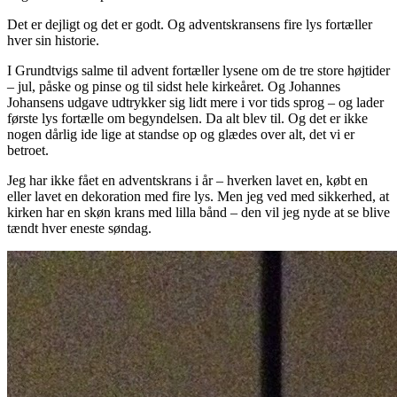
Det er dejligt og det er godt. Og adventskransens fire lys fortæller
hver sin historie.
I Grundtvigs salme til advent fortæller lysene om de tre store højtider
– jul, påske og pinse og til sidst hele kirkeåret. Og Johannes
Johansens udgave udtrykker sig lidt mere i vor tids sprog – og lader
første lys fortælle om begyndelsen. Da alt blev til. Og det er ikke
nogen dårlig ide lige at standse op og glædes over alt, det vi er
betroet.
Jeg har ikke fået en adventskrans i år – hverken lavet en, købt en
eller lavet en dekoration med fire lys. Men jeg ved med sikkerhed, at
kirken har en skøn krans med lilla bånd – den vil jeg nyde at se blive
tændt hver eneste søndag.