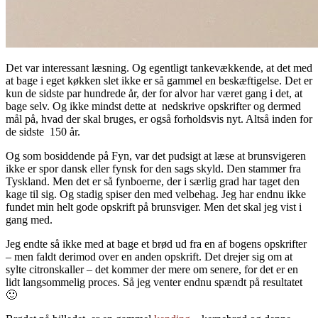
Det var interessant læsning. Og egentligt tankevækkende, at det med
at bage i eget køkken slet ikke er så gammel en beskæftigelse. Det er
kun de sidste par hundrede år, der for alvor har været gang i det, at
bage selv. Og ikke mindst dette at nedskrive opskrifter og dermed
mål på, hvad der skal bruges, er også forholdsvis nyt. Altså inden for
de sidste 150 år.
Og som bosiddende på Fyn, var det pudsigt at læse at brunsvigeren
ikke er spor dansk eller fynsk for den sags skyld. Den stammer fra
Tyskland. Men det er så fynboerne, der i særlig grad har taget den
kage til sig. Og stadig spiser den med velbehag. Jeg har endnu ikke
fundet min helt gode opskrift på brunsviger. Men det skal jeg vist i
gang med.
Jeg endte så ikke med at bage et brød ud fra en af bogens opskrifter
– men faldt derimod over en anden opskrift. Det drejer sig om at
sylte citronskaller – det kommer der mere om senere, for det er en
lidt langsommelig proces. Så jeg venter endnu spændt på resultatet
🙂