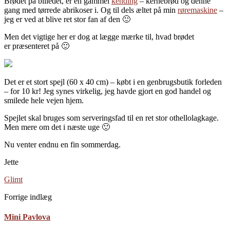
Brødet på billedet, er en gammel
kending
– kernebrød og denne
gang med tørrede abrikoser i. Og til dels æltet på min
røremaskine
–
jeg er ved at blive ret stor fan af den 🙂
Men det vigtige her er dog at lægge mærke til, hvad brødet
er præsenteret på 🙂
Det er et stort spejl (60 x 40 cm) – købt i en genbrugsbutik forleden
– for 10 kr! Jeg synes virkelig, jeg havde gjort en god handel og
smilede hele vejen hjem.
Spejlet skal bruges som serveringsfad til en ret stor othellolagkage.
Men mere om det i næste uge 🙂
Nu venter endnu en fin sommerdag.
Jette
Glimt
Forrige indlæg
Mini Pavlova