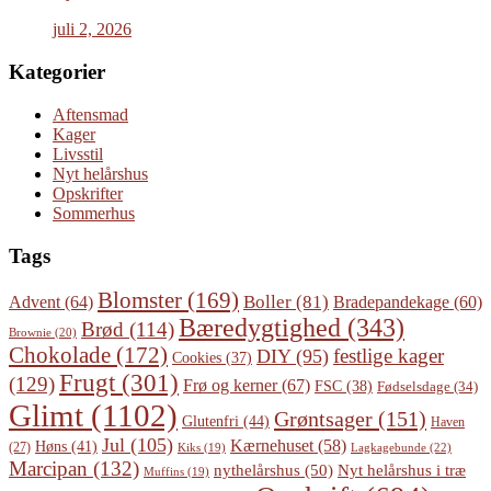
juli 2, 2026
Kategorier
Aftensmad
Kager
Livsstil
Nyt helårshus
Opskrifter
Sommerhus
Tags
Blomster
(169)
Boller
(81)
Advent
(64)
Bradepandekage
(60)
Bæredygtighed
(343)
Brød
(114)
Brownie
(20)
Chokolade
(172)
festlige kager
DIY
(95)
Cookies
(37)
Frugt
(301)
(129)
Frø og kerner
(67)
FSC
(38)
Fødselsdage
(34)
Glimt
(1102)
Grøntsager
(151)
Glutenfri
(44)
Haven
Jul
(105)
Kærnehuset
(58)
Høns
(41)
(27)
Lagkagebunde
(22)
Kiks
(19)
Marcipan
(132)
Nyt helårshus i træ
nythelårshus
(50)
Muffins
(19)