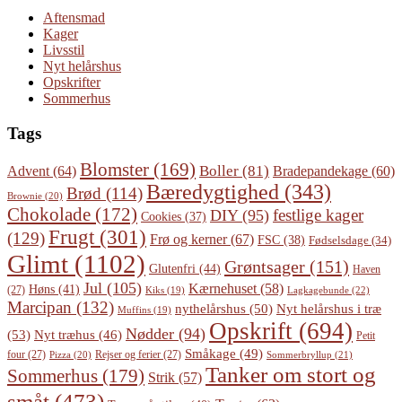
Aftensmad
Kager
Livsstil
Nyt helårshus
Opskrifter
Sommerhus
Tags
Blomster
(169)
Boller
(81)
Advent
(64)
Bradepandekage
(60)
Bæredygtighed
(343)
Brød
(114)
Brownie
(20)
Chokolade
(172)
festlige kager
DIY
(95)
Cookies
(37)
Frugt
(301)
(129)
Frø og kerner
(67)
FSC
(38)
Fødselsdage
(34)
Glimt
(1102)
Grøntsager
(151)
Glutenfri
(44)
Haven
Jul
(105)
Kærnehuset
(58)
Høns
(41)
(27)
Lagkagebunde
(22)
Kiks
(19)
Marcipan
(132)
Nyt helårshus i træ
nythelårshus
(50)
Muffins
(19)
Opskrift
(694)
Nødder
(94)
(53)
Nyt træhus
(46)
Petit
Småkage
(49)
four
(27)
Rejser og ferier
(27)
Pizza
(20)
Sommerbryllup
(21)
Tanker om stort og
Sommerhus
(179)
Strik
(57)
småt
(473)