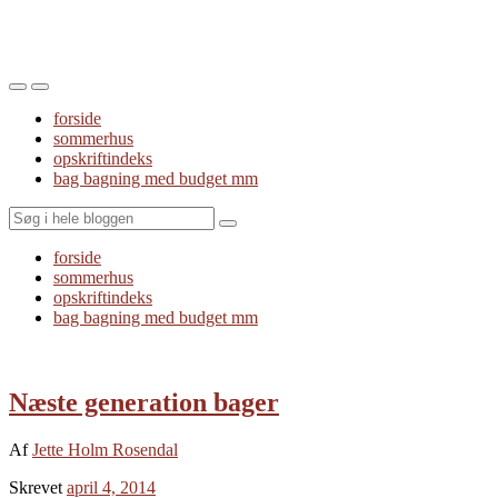
Toggle
Toggle
the
the
forside
mobile
search
sommerhus
menu
field
opskriftindeks
bag bagning med budget mm
Search
forside
sommerhus
opskriftindeks
bag bagning med budget mm
Næste generation bager
Af
Jette Holm Rosendal
Skrevet
april 4, 2014