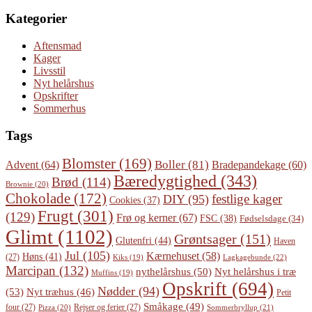
Kategorier
Aftensmad
Kager
Livsstil
Nyt helårshus
Opskrifter
Sommerhus
Tags
Blomster
(169)
Boller
(81)
Advent
(64)
Bradepandekage
(60)
Bæredygtighed
(343)
Brød
(114)
Brownie
(20)
Chokolade
(172)
festlige kager
DIY
(95)
Cookies
(37)
Frugt
(301)
(129)
Frø og kerner
(67)
FSC
(38)
Fødselsdage
(34)
Glimt
(1102)
Grøntsager
(151)
Glutenfri
(44)
Haven
Jul
(105)
Kærnehuset
(58)
Høns
(41)
(27)
Lagkagebunde
(22)
Kiks
(19)
Marcipan
(132)
Nyt helårshus i træ
nythelårshus
(50)
Muffins
(19)
Opskrift
(694)
Nødder
(94)
(53)
Nyt træhus
(46)
Petit
Småkage
(49)
four
(27)
Rejser og ferier
(27)
Pizza
(20)
Sommerbryllup
(21)