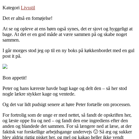
Kategori
Livsstil
Det er altså en fornøjelse!
At se og opleve at ens børn også synes, det er sjovt og hyggeligt at
bage. At det er en god måde at være sammen på og skabe noget
sammen.
I går morges stod jeg op til en ny boks på køkkenbordet med en gul
post it på.
Bon appetit!
Peter og hans kæreste havde bagt kage og delt den – så her stod
nogle lækre stykker kage og ventede.
Og det var lidt pudsigt senere at høre Peter fortælle om processen.
For fortrolig som de unge er med nettet, så fandt de opskriften her,
og læste oppe fra og ned – og fandt den ene ingrediens efter den
anden og blandede det sammen. For så længere ned at læse, at der
faktisk var forskellige arbejdsgange undervejs 🙂 Så æg og sukker
blev aldrig rigtig pisket her, og mel og kakao heller ikke vendt