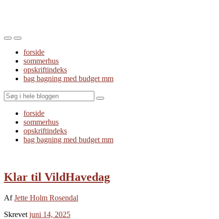
Toggle
Toggle
the
the
forside
mobile
search
sommerhus
menu
field
opskriftindeks
bag bagning med budget mm
Search
forside
sommerhus
opskriftindeks
bag bagning med budget mm
Klar til VildHavedag
Af
Jette Holm Rosendal
Skrevet
juni 14, 2025