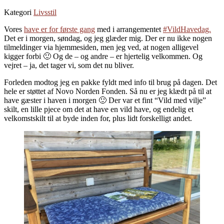
Kategori
Livsstil
Vores
have er for første gang
med i arrangementet
#VildHavedag.
Det er i morgen, søndag, og jeg glæder mig. Der er nu ikke nogen
tilmeldinger via hjemmesiden, men jeg ved, at nogen alligevel
kigger forbi 🙂 Og de – og andre – er hjertelig velkommen. Og
vejret – ja, det tager vi, som det nu bliver.
Forleden modtog jeg en pakke fyldt med info til brug på dagen. Det
hele er støttet af Novo Norden Fonden. Så nu er jeg klædt på til at
have gæster i haven i morgen 🙂 Der var et fint “Vild med vilje”
skilt, en lille pjece om det at have en vild have, og endelig et
velkomstskilt til at byde inden for, plus lidt forskelligt andet.