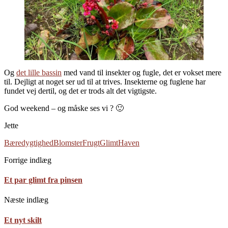
Og
det lille bassin
med vand til insekter og fugle, det er vokset mere
til. Dejligt at noget ser ud til at trives. Insekterne og fuglene har
fundet vej dertil, og det er trods alt det vigtigste.
God weekend – og måske ses vi ? 🙂
Jette
Bæredygtighed
Blomster
Frugt
Glimt
Haven
Forrige indlæg
Et par glimt fra pinsen
Næste indlæg
Et nyt skilt