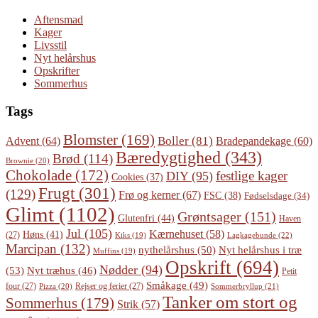
Aftensmad
Kager
Livsstil
Nyt helårshus
Opskrifter
Sommerhus
Tags
Blomster
(169)
Boller
(81)
Advent
(64)
Bradepandekage
(60)
Bæredygtighed
(343)
Brød
(114)
Brownie
(20)
Chokolade
(172)
festlige kager
DIY
(95)
Cookies
(37)
Frugt
(301)
(129)
Frø og kerner
(67)
FSC
(38)
Fødselsdage
(34)
Glimt
(1102)
Grøntsager
(151)
Glutenfri
(44)
Haven
Jul
(105)
Kærnehuset
(58)
Høns
(41)
(27)
Lagkagebunde
(22)
Kiks
(19)
Marcipan
(132)
Nyt helårshus i træ
nythelårshus
(50)
Muffins
(19)
Opskrift
(694)
Nødder
(94)
(53)
Nyt træhus
(46)
Petit
Småkage
(49)
four
(27)
Rejser og ferier
(27)
Pizza
(20)
Sommerbryllup
(21)
Tanker om stort og
Sommerhus
(179)
Strik
(57)