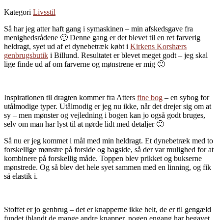
Kategori
Livsstil
Så har jeg atter haft gang i symaskinen – min afskedsgave fra
menighedsrådene 🙂 Denne gang er det blevet til en ret farverig
heldragt, syet ud af et dynebetræk købt i
Kirkens Korshærs
genbrugsbutik
i Billund. Resultatet er blevet meget godt – jeg skal
lige finde ud af om farverne og mønstrene er mig 🙂
Inspirationen til dragten kommer fra Atters
fine bog
– en sybog for
utålmodige typer. Utålmodig er jeg nu ikke, når det drejer sig om at
sy – men mønster og vejledning i bogen kan jo også godt bruges,
selv om man har lyst til at nørde lidt med detaljer 🙂
Så nu er jeg kommet i mål med min heldragt. Et dynebetræk med to
forskellige mønstre på forside og bagside, så der var mulighed for at
kombinere på forskellig måde. Toppen blev prikket og bukserne
mønstrede. Og så blev det hele syet sammen med en linning, og fik
så elastik i.
Stoffet er jo genbrug – det er knapperne ikke helt, de er til gengæld
fundet iblandt de mange andre knapper, nogen engang har begavet