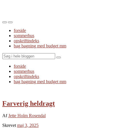
Toggle
Toggle
the
the
forside
mobile
search
sommerhus
menu
field
opskriftindeks
bag bagning med budget mm
Search
forside
sommerhus
opskriftindeks
bag bagning med budget mm
Farverig heldragt
Af
Jette Holm Rosendal
Skrevet
maj 3, 2025