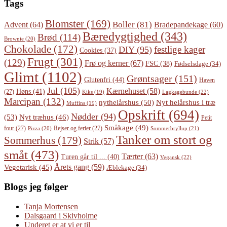
Tags
Blomster
(169)
Boller
(81)
Advent
(64)
Bradepandekage
(60)
Bæredygtighed
(343)
Brød
(114)
Brownie
(20)
Chokolade
(172)
festlige kager
DIY
(95)
Cookies
(37)
Frugt
(301)
(129)
Frø og kerner
(67)
FSC
(38)
Fødselsdage
(34)
Glimt
(1102)
Grøntsager
(151)
Glutenfri
(44)
Haven
Jul
(105)
Kærnehuset
(58)
Høns
(41)
(27)
Lagkagebunde
(22)
Kiks
(19)
Marcipan
(132)
Nyt helårshus i træ
nythelårshus
(50)
Muffins
(19)
Opskrift
(694)
Nødder
(94)
(53)
Nyt træhus
(46)
Petit
Småkage
(49)
four
(27)
Rejser og ferier
(27)
Pizza
(20)
Sommerbryllup
(21)
Tanker om stort og
Sommerhus
(179)
Strik
(57)
småt
(473)
Tærter
(63)
Turen går til ...
(40)
Vegansk
(22)
Årets gang
(59)
Vegetarisk
(45)
Æblekage
(34)
Blogs jeg følger
Tanja Mortensen
Dalsgaard i Skivholme
Underet er at vi er til