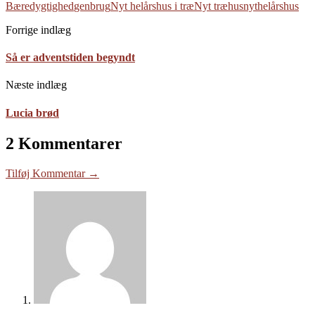
Bæredygtighed
genbrug
Nyt helårshus i træ
Nyt træhus
nythelårshus
Forrige indlæg
Så er adventstiden begyndt
Næste indlæg
Lucia brød
2 Kommentarer
Tilføj Kommentar →