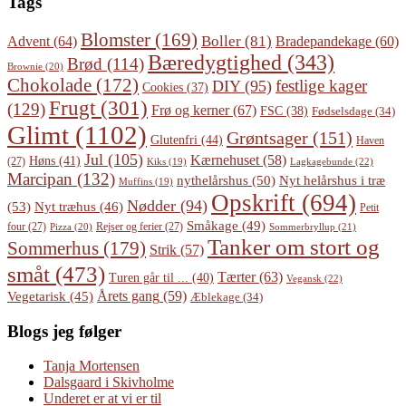
Tags
Blomster
(169)
Boller
(81)
Advent
(64)
Bradepandekage
(60)
Bæredygtighed
(343)
Brød
(114)
Brownie
(20)
Chokolade
(172)
festlige kager
DIY
(95)
Cookies
(37)
Frugt
(301)
(129)
Frø og kerner
(67)
FSC
(38)
Fødselsdage
(34)
Glimt
(1102)
Grøntsager
(151)
Glutenfri
(44)
Haven
Jul
(105)
Kærnehuset
(58)
Høns
(41)
(27)
Lagkagebunde
(22)
Kiks
(19)
Marcipan
(132)
Nyt helårshus i træ
nythelårshus
(50)
Muffins
(19)
Opskrift
(694)
Nødder
(94)
(53)
Nyt træhus
(46)
Petit
Småkage
(49)
four
(27)
Rejser og ferier
(27)
Pizza
(20)
Sommerbryllup
(21)
Tanker om stort og
Sommerhus
(179)
Strik
(57)
småt
(473)
Tærter
(63)
Turen går til ...
(40)
Vegansk
(22)
Årets gang
(59)
Vegetarisk
(45)
Æblekage
(34)
Blogs jeg følger
Tanja Mortensen
Dalsgaard i Skivholme
Underet er at vi er til