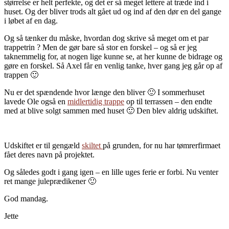
størrelse er helt perfekte, og det er så meget lettere at træde ind i
huset. Og der bliver trods alt gået ud og ind af den dør en del gange
i løbet af en dag.
Og så tænker du måske, hvordan dog skrive så meget om et par
trappetrin ? Men de gør bare så stor en forskel – og så er jeg
taknemmelig for, at nogen lige kunne se, at her kunne de bidrage og
gøre en forskel. Så Axel får en venlig tanke, hver gang jeg går op af
trappen 🙂
Nu er det spændende hvor længe den bliver 🙂 I sommerhuset
lavede Ole også en
midlertidig trappe
op til terrassen – den endte
med at blive solgt sammen med huset 🙂 Den blev aldrig udskiftet.
Udskiftet er til gengæld
skiltet
på grunden, for nu har tømrerfirmaet
fået deres navn på projektet.
Og således godt i gang igen – en lille uges ferie er forbi. Nu venter
ret mange juleprædikener 🙂
God mandag.
Jette