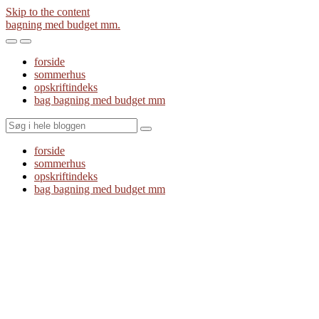
Skip to the content
bagning med budget mm.
Toggle
Toggle
the
the
forside
mobile
search
sommerhus
menu
field
opskriftindeks
bag bagning med budget mm
Search
forside
sommerhus
opskriftindeks
bag bagning med budget mm