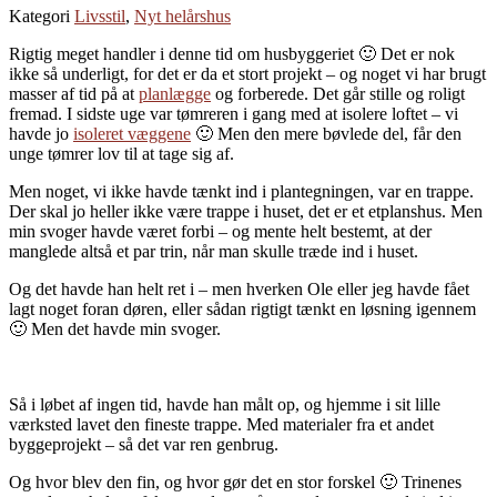
Kategori
Livsstil
,
Nyt helårshus
Rigtig meget handler i denne tid om husbyggeriet 🙂 Det er nok
ikke så underligt, for det er da et stort projekt – og noget vi har brugt
masser af tid på at
planlægge
og forberede. Det går stille og roligt
fremad. I sidste uge var tømreren i gang med at isolere loftet – vi
havde jo
isoleret væggene
🙂 Men den mere bøvlede del, får den
unge tømrer lov til at tage sig af.
Men noget, vi ikke havde tænkt ind i plantegningen, var en trappe.
Der skal jo heller ikke være trappe i huset, det er et etplanshus. Men
min svoger havde været forbi – og mente helt bestemt, at der
manglede altså et par trin, når man skulle træde ind i huset.
Og det havde han helt ret i – men hverken Ole eller jeg havde fået
lagt noget foran døren, eller sådan rigtigt tænkt en løsning igennem
🙂 Men det havde min svoger.
Så i løbet af ingen tid, havde han målt op, og hjemme i sit lille
værksted lavet den fineste trappe. Med materialer fra et andet
byggeprojekt – så det var ren genbrug.
Og hvor blev den fin, og hvor gør det en stor forskel 🙂 Trinenes