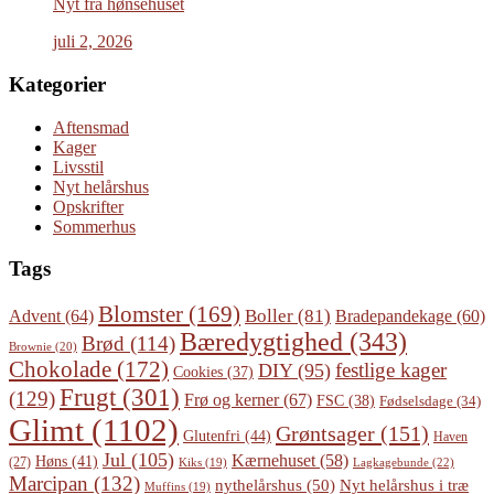
Nyt fra hønsehuset
juli 2, 2026
Kategorier
Aftensmad
Kager
Livsstil
Nyt helårshus
Opskrifter
Sommerhus
Tags
Blomster
(169)
Boller
(81)
Advent
(64)
Bradepandekage
(60)
Bæredygtighed
(343)
Brød
(114)
Brownie
(20)
Chokolade
(172)
festlige kager
DIY
(95)
Cookies
(37)
Frugt
(301)
(129)
Frø og kerner
(67)
FSC
(38)
Fødselsdage
(34)
Glimt
(1102)
Grøntsager
(151)
Glutenfri
(44)
Haven
Jul
(105)
Kærnehuset
(58)
Høns
(41)
(27)
Lagkagebunde
(22)
Kiks
(19)
Marcipan
(132)
Nyt helårshus i træ
nythelårshus
(50)
Muffins
(19)