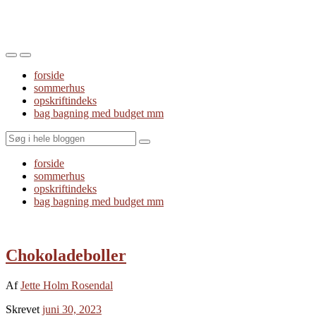
Toggle
Toggle
the
the
forside
mobile
search
sommerhus
menu
field
opskriftindeks
bag bagning med budget mm
Search
forside
sommerhus
opskriftindeks
bag bagning med budget mm
Chokoladeboller
Af
Jette Holm Rosendal
Skrevet
juni 30, 2023