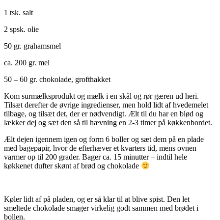
1 tsk. salt
2 spsk. olie
50 gr. grahamsmel
ca. 200 gr. mel
50 – 60 gr. chokolade, grofthakket
Kom surmælksprodukt og mælk i en skål og rør gæren ud heri.
Tilsæt derefter de øvrige ingredienser, men hold lidt af hvedemelet
tilbage, og tilsæt det, der er nødvendigt. Ælt til du har en blød og
lækker dej og sæt den så til hævning en 2-3 timer på køkkenbordet.
Ælt dejen igennem igen og form 6 boller og sæt dem på en plade
med bagepapir, hvor de efterhæver et kvarters tid, mens ovnen
varmer op til 200 grader. Bager ca. 15 minutter – indtil hele
køkkenet dufter skønt af brød og chokolade
Køler lidt af på pladen, og er så klar til at blive spist. Den let
smeltede chokolade smager virkelig godt sammen med brødet i
bollen.