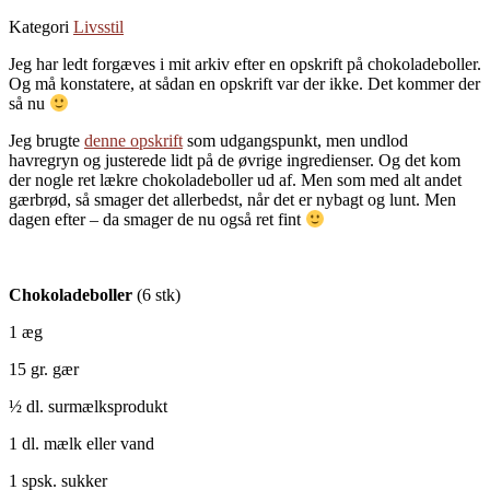
Kategori
Livsstil
Jeg har ledt forgæves i mit arkiv efter en opskrift på chokoladeboller.
Og må konstatere, at sådan en opskrift var der ikke. Det kommer der
så nu
Jeg brugte
denne opskrift
som udgangspunkt, men undlod
havregryn og justerede lidt på de øvrige ingredienser. Og det kom
der nogle ret lækre chokoladeboller ud af. Men som med alt andet
gærbrød, så smager det allerbedst, når det er nybagt og lunt. Men
dagen efter – da smager de nu også ret fint
Chokoladeboller
(6 stk)
1 æg
15 gr. gær
½ dl. surmælksprodukt
1 dl. mælk eller vand
1 spsk. sukker