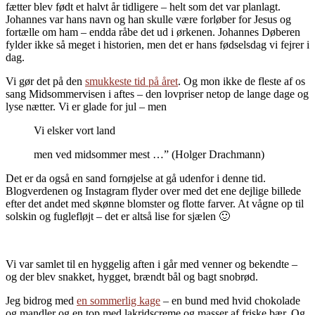
fætter blev født et halvt år tidligere – helt som det var planlagt.
Johannes var hans navn og han skulle være forløber for Jesus og
fortælle om ham – endda råbe det ud i ørkenen. Johannes Døberen
fylder ikke så meget i historien, men det er hans fødselsdag vi fejrer i
dag.
Vi gør det på den
smukkeste tid på året
. Og mon ikke de fleste af os
sang Midsommervisen i aftes – den lovpriser netop de lange dage og
lyse nætter. Vi er glade for jul – men
Vi elsker vort land
men ved midsommer mest …” (Holger Drachmann)
Det er da også en sand fornøjelse at gå udenfor i denne tid.
Blogverdenen og Instagram flyder over med det ene dejlige billede
efter det andet med skønne blomster og flotte farver. At vågne op til
solskin og fuglefløjt – det er altså lise for sjælen 🙂
Vi var samlet til en hyggelig aften i går med venner og bekendte –
og der blev snakket, hygget, brændt bål og bagt snobrød.
Jeg bidrog med
en sommerlig kage
– en bund med hvid chokolade
og mandler og en top med lakridscreme og masser af friske bær. Og