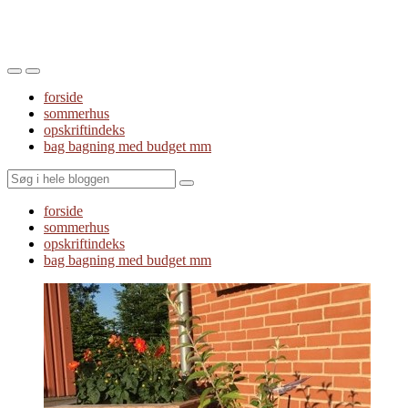
Toggle
Toggle
the
the
forside
mobile
search
sommerhus
menu
field
opskriftindeks
bag bagning med budget mm
Search
forside
sommerhus
opskriftindeks
bag bagning med budget mm