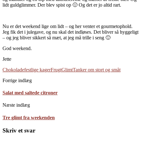
lidt guldglimmer. Der blev spist op 🙂 Og det er jo altid rart.
Nu er det weekend lige om lidt – og her venter et gourmetophold.
Jeg fik det i julegave, og nu skal det indløses. Det bliver så hyggeligt
– og jeg bliver sikkert så mæt, at jeg må trille i seng 🙂
God weekend.
Jette
Chokolade
festlige kager
Frugt
Glimt
Tanker om stort og småt
Forrige indlæg
Salat med saltede citroner
Næste indlæg
Tre glimt fra weekenden
Skriv et svar