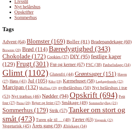
Livsstil
Nyt helårshus
Opskrifter
Sommerhus
Tags
Blomster
(169)
Boller
(81)
Advent
(64)
Bradepandekage
(60)
Bæredygtighed
(343)
Brød
(114)
Brownie
(20)
Chokolade
(172)
festlige kager
DIY
(95)
Cookies
(37)
Frugt
(301)
(129)
Frø og kerner
(67)
FSC
(38)
Fødselsdage
(34)
Glimt
(1102)
Grøntsager
(151)
Glutenfri
(44)
Haven
Jul
(105)
Kærnehuset
(58)
Høns
(41)
(27)
Lagkagebunde
(22)
Kiks
(19)
Marcipan
(132)
Nyt helårshus i træ
nythelårshus
(50)
Muffins
(19)
Opskrift
(694)
Nødder
(94)
(53)
Nyt træhus
(46)
Petit
Småkage
(49)
four
(27)
Rejser og ferier
(27)
Pizza
(20)
Sommerbryllup
(21)
Tanker om stort og
Sommerhus
(179)
Strik
(57)
småt
(473)
Tærter
(63)
Turen går til ...
(40)
Vegansk
(22)
Årets gang
(59)
Vegetarisk
(45)
Æblekage
(34)