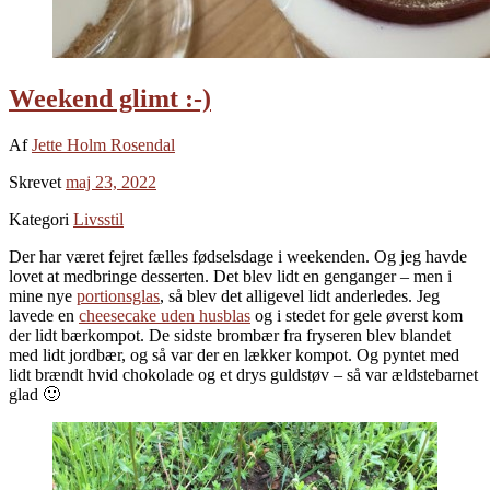
Weekend glimt :-)
Af
Jette Holm Rosendal
Skrevet
maj 23, 2022
Kategori
Livsstil
Der har været fejret fælles fødselsdage i weekenden. Og jeg havde
lovet at medbringe desserten. Det blev lidt en genganger – men i
mine nye
portionsglas
, så blev det alligevel lidt anderledes. Jeg
lavede en
cheesecake uden husblas
og i stedet for gele øverst kom
der lidt bærkompot. De sidste brombær fra fryseren blev blandet
med lidt jordbær, og så var der en lækker kompot. Og pyntet med
lidt brændt hvid chokolade og et drys guldstøv – så var ældstebarnet
glad 🙂