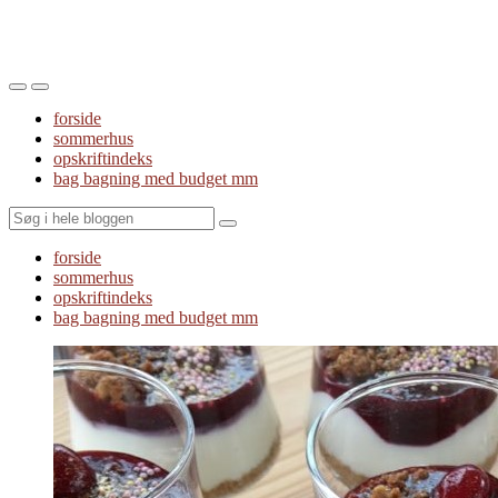
Toggle
Toggle
the
the
forside
mobile
search
sommerhus
menu
field
opskriftindeks
bag bagning med budget mm
Search
forside
sommerhus
opskriftindeks
bag bagning med budget mm