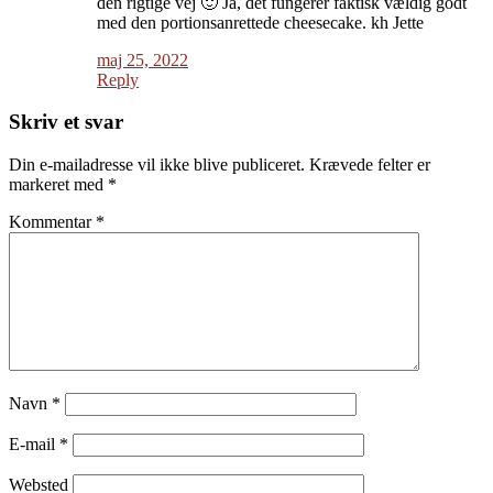
den rigtige vej 🙂 Ja, det fungerer faktisk vældig godt
med den portionsanrettede cheesecake. kh Jette
maj 25, 2022
Reply
Skriv et svar
Din e-mailadresse vil ikke blive publiceret.
Krævede felter er
markeret med
*
Kommentar
*
Navn
*
E-mail
*
Websted