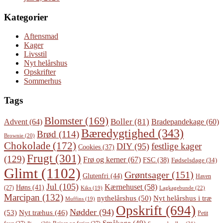
Kategorier
Aftensmad
Kager
Livsstil
Nyt helårshus
Opskrifter
Sommerhus
Tags
Blomster
(169)
Boller
(81)
Advent
(64)
Bradepandekage
(60)
Bæredygtighed
(343)
Brød
(114)
Brownie
(20)
Chokolade
(172)
festlige kager
DIY
(95)
Cookies
(37)
Frugt
(301)
(129)
Frø og kerner
(67)
FSC
(38)
Fødselsdage
(34)
Glimt
(1102)
Grøntsager
(151)
Glutenfri
(44)
Haven
Jul
(105)
Kærnehuset
(58)
Høns
(41)
(27)
Lagkagebunde
(22)
Kiks
(19)
Marcipan
(132)
Nyt helårshus i træ
nythelårshus
(50)
Muffins
(19)
Opskrift
(694)
Nødder
(94)
(53)
Nyt træhus
(46)
Petit
Småkage
(49)