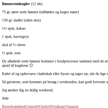
Bønneromkugler
(12 stk)
75 gr. tørre sorte bønner (udblødes og koges møre)
150 gr. dadler (uden sten)
1½ spsk. kakao
1 spsk. havregryn
skal af ½ citron
½ spsk. rom
De afkølede sorte bønner kommes i foodprocessor sammen med de øvrige
spræl til kuglerne 🙂
Køler af og opbevares i køleskab eller fryses og tages op, når du lig
Så gæsterne, som kommer på besøg i weekenden, kan godt forvente at 
Jeg ønsker dig en dejlig weekend.
Jette
Bæredygtighed
Glutenfri
Opskrift
Småkage
Vegansk