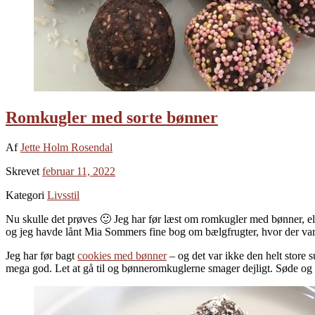
Romkugler med sorte bønner
Af
Jette Holm Rosendal
Skrevet
februar 11, 2022
Kategori
Livsstil
Nu skulle det prøves 🙂 Jeg har før læst om romkugler med bønner, eller
og jeg havde lånt Mia Sommers fine bog om bælgfrugter, hvor der var e
Jeg har før bagt
cookies med bønner
– og det var ikke den helt store s
mega god. Let at gå til og bønneromkuglerne smager dejligt. Søde og m