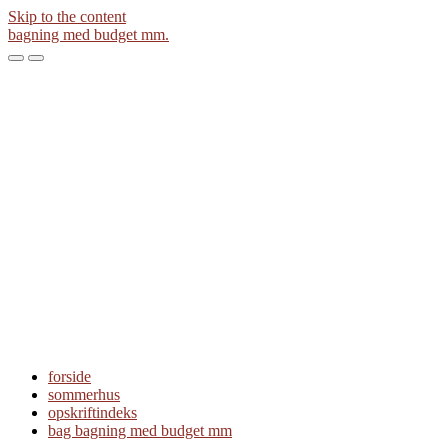
Skip to the content
bagning med budget mm.
Toggle
Toggle
the
the
mobile
search
menu
field
forside
sommerhus
opskriftindeks
bag bagning med budget mm