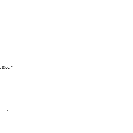
et med
*