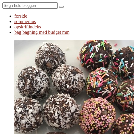
Search
forside
sommerhus
opskriftindeks
bag bagning med budget mm