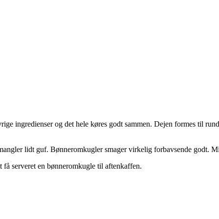
 ingredienser og det hele køres godt sammen. Dejen formes til runde k
e mangler lidt guf. Bønneromkugler smager virkelig forbavsende godt. Mi
få serveret en bønneromkugle til aftenkaffen.