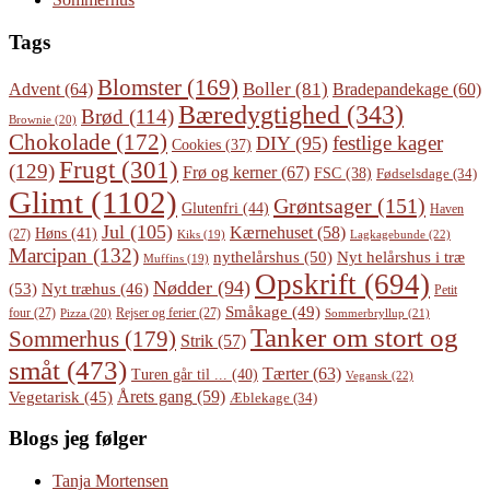
Tags
Blomster
(169)
Boller
(81)
Advent
(64)
Bradepandekage
(60)
Bæredygtighed
(343)
Brød
(114)
Brownie
(20)
Chokolade
(172)
festlige kager
DIY
(95)
Cookies
(37)
Frugt
(301)
(129)
Frø og kerner
(67)
FSC
(38)
Fødselsdage
(34)
Glimt
(1102)
Grøntsager
(151)
Glutenfri
(44)
Haven
Jul
(105)
Kærnehuset
(58)
Høns
(41)
(27)
Lagkagebunde
(22)
Kiks
(19)
Marcipan
(132)
Nyt helårshus i træ
nythelårshus
(50)
Muffins
(19)
Opskrift
(694)
Nødder
(94)
(53)
Nyt træhus
(46)
Petit
Småkage
(49)
four
(27)
Rejser og ferier
(27)
Pizza
(20)
Sommerbryllup
(21)
Tanker om stort og
Sommerhus
(179)
Strik
(57)
småt
(473)
Tærter
(63)
Turen går til ...
(40)
Vegansk
(22)
Årets gang
(59)
Vegetarisk
(45)
Æblekage
(34)
Blogs jeg følger
Tanja Mortensen