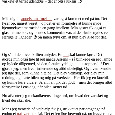
vasketøjet tørret udendørs – det er også luksus 🙂
Mit solgule
appelsinmarmelade
var også kommet med på tur. Det
lyser op, uanset vejret – og det er en fornøjelse at kunne nyde
hjemmelavet marmelade en gang imellem. Min søster fik også et
glas marmelade, og hendes kommentar var, at det skulle nydes ved
særlige lejligheder 🙂 Så ingen tvivl om, at hun blev glad for det.
Og så til det, overskriften antyder. En
bil
skal kunne køre. Det
gjorde min også lige til jeg nåede Assens – så blinkede en rød lampe
og hylede tilligemed, så den fortalte tydeligt, at nu stopper du! Det
gjorde jeg, men hvor irriterende og altid ubelejligt. Og hvem kendte
jeg lige der, som kunne hjælpe. Det blev vejhjælp, der blev min
redning, og kørte bilen og mig på værksted. Her fik jeg en lånebil,
og kunne køre videre. Så alt i alt gik det godt – men det bringer altid
forstyrrelse i ens dag, når bilen sætter ud.
Nu afventer jeg mekanikerens kloge ord, om hvad der var sket og
hvad der skal ske.
Mens jeg ventede på vejhjælp fik jeg strikket et par omgange på
endnu et
natsværmer
sjal. Det er jeg lige begyndt på, og hygger mig