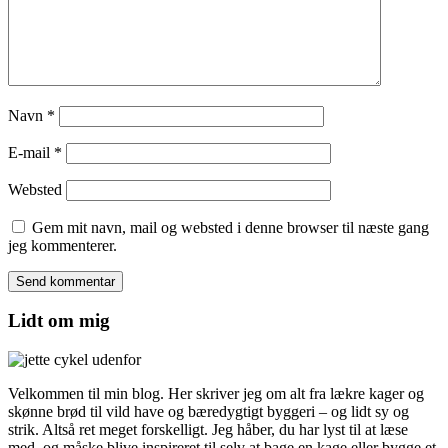
Navn
*
E-mail
*
Websted
Gem mit navn, mail og websted i denne browser til næste gang
jeg kommenterer.
Lidt om mig
Velkommen til min blog. Her skriver jeg om alt fra lækre kager og
skønne brød til vild have og bæredygtigt byggeri – og lidt sy og
strik. Altså ret meget forskelligt. Jeg håber, du har lyst til at læse
med, og måske blive inspireret til selv at bage en kage eller bygge et