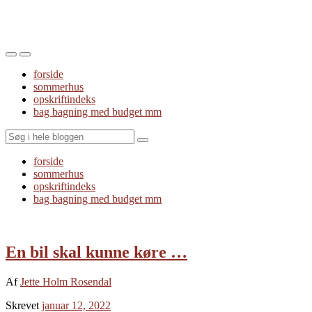
Toggle
Toggle
the
the
forside
mobile
search
sommerhus
menu
field
opskriftindeks
bag bagning med budget mm
Search
forside
sommerhus
opskriftindeks
bag bagning med budget mm
En bil skal kunne køre …
Af
Jette Holm Rosendal
Skrevet
januar 12, 2022