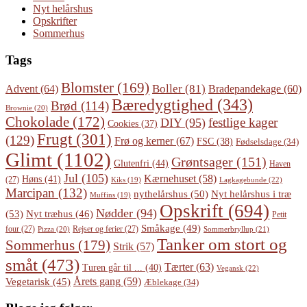
Nyt helårshus
Opskrifter
Sommerhus
Tags
Blomster
(169)
Boller
(81)
Advent
(64)
Bradepandekage
(60)
Bæredygtighed
(343)
Brød
(114)
Brownie
(20)
Chokolade
(172)
festlige kager
DIY
(95)
Cookies
(37)
Frugt
(301)
(129)
Frø og kerner
(67)
FSC
(38)
Fødselsdage
(34)
Glimt
(1102)
Grøntsager
(151)
Glutenfri
(44)
Haven
Jul
(105)
Kærnehuset
(58)
Høns
(41)
(27)
Lagkagebunde
(22)
Kiks
(19)
Marcipan
(132)
Nyt helårshus i træ
nythelårshus
(50)
Muffins
(19)
Opskrift
(694)
Nødder
(94)
(53)
Nyt træhus
(46)
Petit
Småkage
(49)
four
(27)
Rejser og ferier
(27)
Pizza
(20)
Sommerbryllup
(21)
Tanker om stort og
Sommerhus
(179)
Strik
(57)
småt
(473)
Tærter
(63)
Turen går til ...
(40)
Vegansk
(22)
Årets gang
(59)
Vegetarisk
(45)
Æblekage
(34)