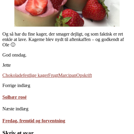
Og så har du fine kager, der smager dejligt, og som faktisk er ret
enkle at lave. Kagerne blev nydt til aftenkaffen – og godkendt af
Ole 🙂
God onsdag.
Jette
Chokolade
festlige kager
Frugt
Marcipan
Opskrift
Forrige indlæg
Solbær rosé
Næste indlæg
Fredag, fremtid og forventning
Skriv et svar