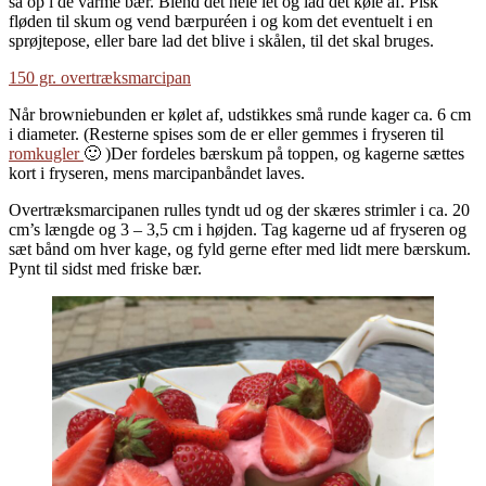
så op i de varme bær. Blend det hele let og lad det køle af. Pisk
fløden til skum og vend bærpuréen i og kom det eventuelt i en
sprøjtepose, eller bare lad det blive i skålen, til det skal bruges.
150 gr. overtræksmarcipan
Når browniebunden er kølet af, udstikkes små runde kager ca. 6 cm
i diameter. (Resterne spises som de er eller gemmes i fryseren til
romkugler
🙂 )Der fordeles bærskum på toppen, og kagerne sættes
kort i fryseren, mens marcipanbåndet laves.
Overtræksmarcipanen rulles tyndt ud og der skæres strimler i ca. 20
cm’s længde og 3 – 3,5 cm i højden. Tag kagerne ud af fryseren og
sæt bånd om hver kage, og fyld gerne efter med lidt mere bærskum.
Pynt til sidst med friske bær.