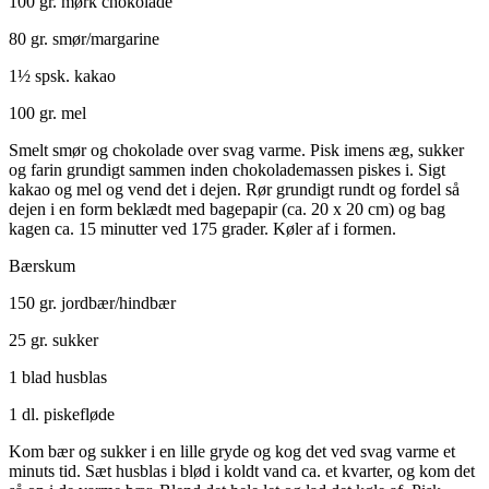
100 gr. mørk chokolade
80 gr. smør/margarine
1½ spsk. kakao
100 gr. mel
Smelt smør og chokolade over svag varme. Pisk imens æg, sukker
og farin grundigt sammen inden chokolademassen piskes i. Sigt
kakao og mel og vend det i dejen. Rør grundigt rundt og fordel så
dejen i en form beklædt med bagepapir (ca. 20 x 20 cm) og bag
kagen ca. 15 minutter ved 175 grader. Køler af i formen.
Bærskum
150 gr. jordbær/hindbær
25 gr. sukker
1 blad husblas
1 dl. piskefløde
Kom bær og sukker i en lille gryde og kog det ved svag varme et
minuts tid. Sæt husblas i blød i koldt vand ca. et kvarter, og kom det