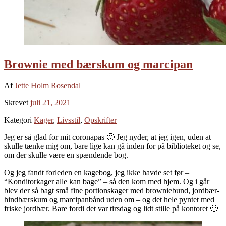
Brownie med bærskum og marcipan
Af
Jette Holm Rosendal
Skrevet
juli 21, 2021
Kategori
Kager
,
Livsstil
,
Opskrifter
Jeg er så glad for mit coronapas 🙂 Jeg nyder, at jeg igen, uden at
skulle tænke mig om, bare lige kan gå inden for på biblioteket og se,
om der skulle være en spændende bog.
Og jeg fandt forleden en kagebog, jeg ikke havde set før –
“Konditorkager alle kan bage” – så den kom med hjem. Og i går
blev der så bagt små fine portionskager med browniebund, jordbær-
hindbærskum og marcipanbånd uden om – og det hele pyntet med
friske jordbær. Bare fordi det var tirsdag og lidt stille på kontoret 🙂