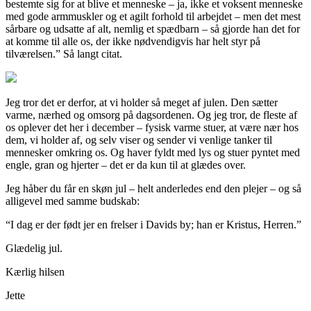
bestemte sig for at blive et menneske – ja, ikke et voksent menneske
med gode armmuskler og et agilt forhold til arbejdet – men det mest
sårbare og udsatte af alt, nemlig et spædbarn – så gjorde han det for
at komme til alle os, der ikke nødvendigvis har helt styr på
tilværelsen.” Så langt citat.
Jeg tror det er derfor, at vi holder så meget af julen. Den sætter
varme, nærhed og omsorg på dagsordenen. Og jeg tror, de fleste af
os oplever det her i december – fysisk varme stuer, at være nær hos
dem, vi holder af, og selv viser og sender vi venlige tanker til
mennesker omkring os. Og haver fyldt med lys og stuer pyntet med
engle, gran og hjerter – det er da kun til at glædes over.
Jeg håber du får en skøn jul – helt anderledes end den plejer – og så
alligevel med samme budskab:
“I dag er der født jer en frelser i Davids by; han er Kristus, Herren.”
Glædelig jul.
Kærlig hilsen
Jette