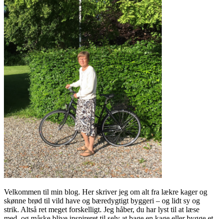
Velkommen til min blog. Her skriver jeg om alt fra lækre kager og
skønne brød til vild have og bæredygtigt byggeri – og lidt sy og
strik. Altså ret meget forskelligt. Jeg håber, du har lyst til at læse
med, og måske blive inspireret til selv at bage en kage eller bygge et