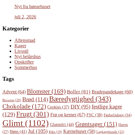
Nyt fra hønsehuset
juli 2, 2026
Kategorier
Aftensmad
Kager
Livsstil
Nyt helårshus
Opskrifter
Sommerhus
Tags
Blomster
(169)
Boller
(81)
Advent
(64)
Bradepandekage
(60)
Bæredygtighed
(343)
Brød
(114)
Brownie
(20)
Chokolade
(172)
festlige kager
DIY
(95)
Cookies
(37)
Frugt
(301)
(129)
Frø og kerner
(67)
FSC
(38)
Fødselsdage
(34)
Glimt
(1102)
Grøntsager
(151)
Glutenfri
(44)
Haven
Jul
(105)
Kærnehuset
(58)
Høns
(41)
(27)
Lagkagebunde
(22)
Kiks
(19)