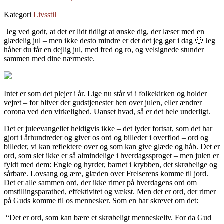
Kategori
Livsstil
Jeg ved godt, at det er lidt tidligt at ønske dig, der læser med en
glædelig jul – men ikke desto mindre er det det jeg gør i dag 🙂 Jeg
håber du får en dejlig jul, med fred og ro, og velsignede stunder
sammen med dine nærmeste.
Intet er som det plejer i år. Lige nu står vi i folkekirken og holder
vejret – for bliver der gudstjenester hen over julen, eller ændrer
corona ved den virkelighed. Uanset hvad, så er det hele underligt.
Det er juleevangeliet heldigvis ikke – det lyder fortsat, som det har
gjort i århundreder og giver os ord og billeder i overflod – ord og
billeder, vi kan reflektere over og som kan give glæde og håb. Det er
ord, som slet ikke er så almindelige i hverdagssproget – men julen er
fyldt med dem: Engle og hyrder, barnet i krybben, det skrøbelige og
sårbare. Lovsang og ære, glæden over Frelserens komme til jord.
Det er alle sammen ord, der ikke rimer på hverdagens ord om
omstillingsparathed, effektivitet og vækst. Men det er ord, der rimer
på Guds komme til os mennesker. Som en har skrevet om det:
“Det er ord, som kan bære et skrøbeligt menneskeliv. For da Gud