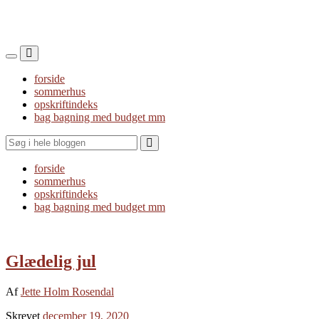
Toggle
Toggle
the
the
forside
mobile
search
sommerhus
menu
field
opskriftindeks
bag bagning med budget mm
Search
forside
sommerhus
opskriftindeks
bag bagning med budget mm
Glædelig jul
Af
Jette Holm Rosendal
Skrevet
december 19, 2020