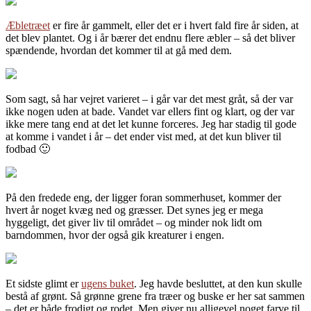
Æbletræet
er fire år gammelt, eller det er i hvert fald fire år siden, at
det blev plantet. Og i år bærer det endnu flere æbler – så det bliver
spændende, hvordan det kommer til at gå med dem.
Som sagt, så har vejret varieret – i går var det mest gråt, så der var
ikke nogen uden at bade. Vandet var ellers fint og klart, og der var
ikke mere tang end at det let kunne forceres. Jeg har stadig til gode
at komme i vandet i år – det ender vist med, at det kun bliver til
fodbad 🙂
På den fredede eng, der ligger foran sommerhuset, kommer der
hvert år noget kvæg ned og græsser. Det synes jeg er mega
hyggeligt, det giver liv til området – og minder nok lidt om
barndommen, hvor der også gik kreaturer i engen.
Et sidste glimt er
ugens buket
. Jeg havde besluttet, at den kun skulle
bestå af grønt. Så grønne grene fra træer og buske er her sat sammen
– det er både frodigt og rodet. Men giver nu alligevel noget farve til