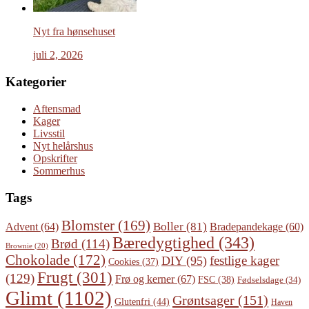
Nyt fra hønsehuset
juli 2, 2026
Kategorier
Aftensmad
Kager
Livsstil
Nyt helårshus
Opskrifter
Sommerhus
Tags
Blomster
(169)
Boller
(81)
Advent
(64)
Bradepandekage
(60)
Bæredygtighed
(343)
Brød
(114)
Brownie
(20)
Chokolade
(172)
festlige kager
DIY
(95)
Cookies
(37)
Frugt
(301)
(129)
Frø og kerner
(67)
FSC
(38)
Fødselsdage
(34)
Glimt
(1102)
Grøntsager
(151)
Glutenfri
(44)
Haven