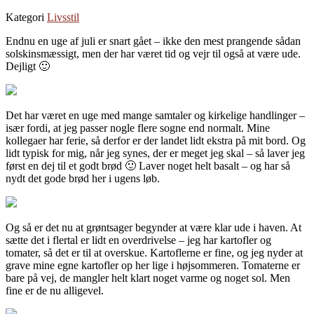
Kategori
Livsstil
Endnu en uge af juli er snart gået – ikke den mest prangende sådan
solskinsmæssigt, men der har været tid og vejr til også at være ude.
Dejligt 🙂
Det har været en uge med mange samtaler og kirkelige handlinger –
især fordi, at jeg passer nogle flere sogne end normalt. Mine
kollegaer har ferie, så derfor er der landet lidt ekstra på mit bord. Og
lidt typisk for mig, når jeg synes, der er meget jeg skal – så laver jeg
først en dej til et godt brød 🙂 Laver noget helt basalt – og har så
nydt det gode brød her i ugens løb.
Og så er det nu at grøntsager begynder at være klar ude i haven. At
sætte det i flertal er lidt en overdrivelse – jeg har kartofler og
tomater, så det er til at overskue. Kartoflerne er fine, og jeg nyder at
grave mine egne kartofler op her lige i højsommeren. Tomaterne er
bare på vej, de mangler helt klart noget varme og noget sol. Men
fine er de nu alligevel.