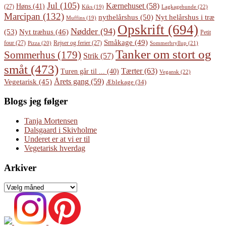
Jul
(105)
Kærnehuset
(58)
Høns
(41)
(27)
Lagkagebunde
(22)
Kiks
(19)
Marcipan
(132)
Nyt helårshus i træ
nythelårshus
(50)
Muffins
(19)
Opskrift
(694)
Nødder
(94)
(53)
Nyt træhus
(46)
Petit
Småkage
(49)
four
(27)
Rejser og ferier
(27)
Pizza
(20)
Sommerbryllup
(21)
Tanker om stort og
Sommerhus
(179)
Strik
(57)
småt
(473)
Tærter
(63)
Turen går til ...
(40)
Vegansk
(22)
Årets gang
(59)
Vegetarisk
(45)
Æblekage
(34)
Blogs jeg følger
Tanja Mortensen
Dalsgaard i Skivholme
Underet er at vi er til
Vegetarisk hverdag
Arkiver
Arkiver