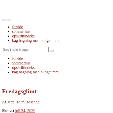
Toggle
Toggle
the
the
forside
mobile
search
sommerhus
menu
field
opskriftindeks
bag bagning med budget mm
Search
forside
sommerhus
opskriftindeks
bag bagning med budget mm
Fredagsglimt
Af
Jette Holm Rosendal
Skrevet
juli 24, 2020