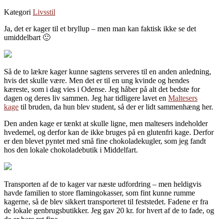
Kategori
Livsstil
Ja, det er kager til et bryllup – men man kan faktisk ikke se det
umiddelbart 🙂
Så de to lækre kager kunne sagtens serveres til en anden anledning,
hvis det skulle være. Men det er til en ung kvinde og hendes
kæreste, som i dag vies i Odense. Jeg håber på alt det bedste for
dagen og deres liv sammen. Jeg har tidligere lavet en
Maltesers
kage
til bruden, da hun blev student, så der er lidt sammenhæng her.
Den anden kage er tænkt at skulle ligne, men maltesers indeholder
hvedemel, og derfor kan de ikke bruges på en glutenfri kage. Derfor
er den blevet pyntet med små fine chokoladekugler, som jeg fandt
hos den lokale chokoladebutik i Middelfart.
Transporten af de to kager var næste udfordring – men heldigvis
havde familien to store flamingokasser, som fint kunne rumme
kagerne, så de blev sikkert transporteret til feststedet. Fadene er fra
de lokale genbrugsbutikker. Jeg gav 20 kr. for hvert af de to fade, og