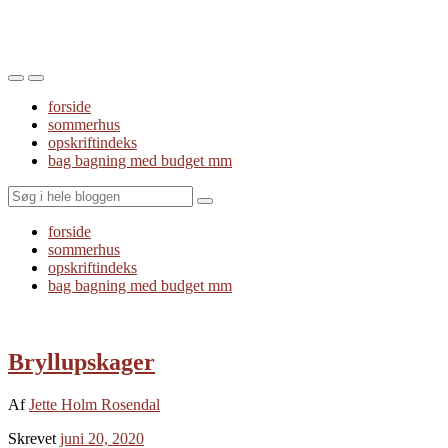
Toggle
Toggle
the
the
forside
mobile
search
sommerhus
menu
field
opskriftindeks
bag bagning med budget mm
Search
forside
sommerhus
opskriftindeks
bag bagning med budget mm
Bryllupskager
Af
Jette Holm Rosendal
Skrevet
juni 20, 2020