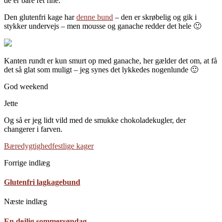
de er bare ret fine.
Den glutenfri kage har
denne bund
– den er skrøbelig og gik i
stykker undervejs – men mousse og ganache redder det hele 🙂
Kanten rundt er kun smurt op med ganache, her gælder det om, at få
det så glat som muligt – jeg synes det lykkedes nogenlunde 🙂
God weekend
Jette
Og så er jeg lidt vild med de smukke chokoladekugler, der
changerer i farven.
Bæredygtighed
festlige kager
Forrige indlæg
Glutenfri lagkagebund
Næste indlæg
En dejlig sommersøndag