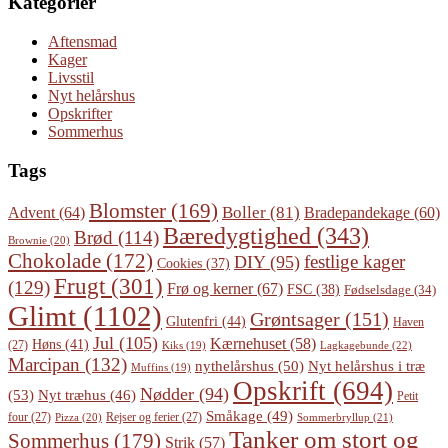
Kategorier
Aftensmad
Kager
Livsstil
Nyt helårshus
Opskrifter
Sommerhus
Tags
Blomster
(169)
Boller
(81)
Advent
(64)
Bradepandekage
(60)
Bæredygtighed
(343)
Brød
(114)
Brownie
(20)
Chokolade
(172)
festlige kager
DIY
(95)
Cookies
(37)
Frugt
(301)
(129)
Frø og kerner
(67)
FSC
(38)
Fødselsdage
(34)
Glimt
(1102)
Grøntsager
(151)
Glutenfri
(44)
Haven
Jul
(105)
Kærnehuset
(58)
Høns
(41)
(27)
Lagkagebunde
(22)
Kiks
(19)
Marcipan
(132)
Nyt helårshus i træ
nythelårshus
(50)
Muffins
(19)
Opskrift
(694)
Nødder
(94)
(53)
Nyt træhus
(46)
Petit
Småkage
(49)
four
(27)
Rejser og ferier
(27)
Pizza
(20)
Sommerbryllup
(21)
Tanker om stort og
Sommerhus
(179)
Strik
(57)