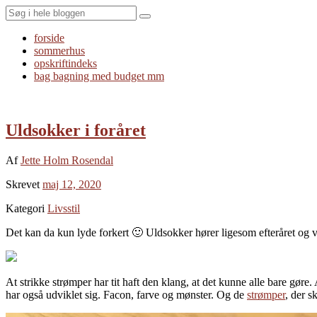
Search
forside
sommerhus
opskriftindeks
bag bagning med budget mm
Uldsokker i foråret
Af
Jette Holm Rosendal
Skrevet
maj 12, 2020
Kategori
Livsstil
Det kan da kun lyde forkert 🙂 Uldsokker hører ligesom efteråret og vi
At strikke strømper har tit haft den klang, at det kunne alle bare gøre
har også udviklet sig. Facon, farve og mønster. Og de
strømper
, der s