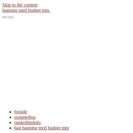
Skip to the content
bagning med budget mm.
Toggle
Toggle
the
the
mobile
search
menu
field
forside
sommerhus
opskriftindeks
bag bagning med budget mm