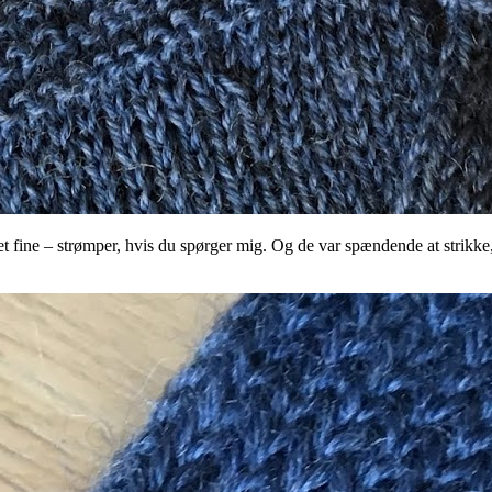
ret fine – strømper, hvis du spørger mig. Og de var spændende at strikke,