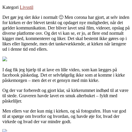
Kategori
Livsstil
Det gør jeg slet ikke i normalt 🙂 Men corona har gjort, at selv inden
for kirken er der blevet tænkt og opdaget nye muligheder, når det
gælder kommunikation. Der bliver lavet små film, videoer, opslag på
diverse platforme osv. Og det vi kan se, er jo, at flere end normalt
kigger med, kommenterer og liker. Det skal bestemt ikke gøres op i
likes eller lignende, men det tankevækkende, at kirken når længere
ud i denne tid end ellers.
I dag fik jeg hjælp til at lave en lille video, som kan lægges på
facebook påskedag. Det er selvfølgelig ikke som at komme i kirke
påskemorgen – men det er et gensyn med min kirke.
Og der var forberedt og gjort klar, så kirkerummet indbød til at være
til stede. Graveren havde lavet en smuk alterbuket – fyldt med
påskeliljer.
Men ellers var der kun mig i kirken, og så fotografen. Hun var god
til at spørge om hvorfor og hvordan, og havde øje for, hvad der
virkede og hvad der var mindre godt.