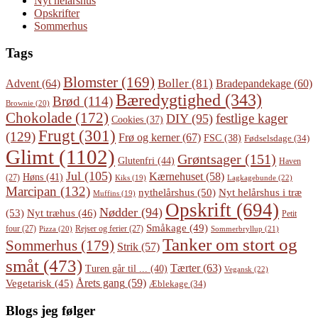
Nyt helårshus
Opskrifter
Sommerhus
Tags
Blomster
(169)
Boller
(81)
Advent
(64)
Bradepandekage
(60)
Bæredygtighed
(343)
Brød
(114)
Brownie
(20)
Chokolade
(172)
festlige kager
DIY
(95)
Cookies
(37)
Frugt
(301)
(129)
Frø og kerner
(67)
FSC
(38)
Fødselsdage
(34)
Glimt
(1102)
Grøntsager
(151)
Glutenfri
(44)
Haven
Jul
(105)
Kærnehuset
(58)
Høns
(41)
(27)
Lagkagebunde
(22)
Kiks
(19)
Marcipan
(132)
Nyt helårshus i træ
nythelårshus
(50)
Muffins
(19)
Opskrift
(694)
Nødder
(94)
(53)
Nyt træhus
(46)
Petit
Småkage
(49)
four
(27)
Rejser og ferier
(27)
Pizza
(20)
Sommerbryllup
(21)
Tanker om stort og
Sommerhus
(179)
Strik
(57)
småt
(473)
Tærter
(63)
Turen går til ...
(40)
Vegansk
(22)
Årets gang
(59)
Vegetarisk
(45)
Æblekage
(34)
Blogs jeg følger