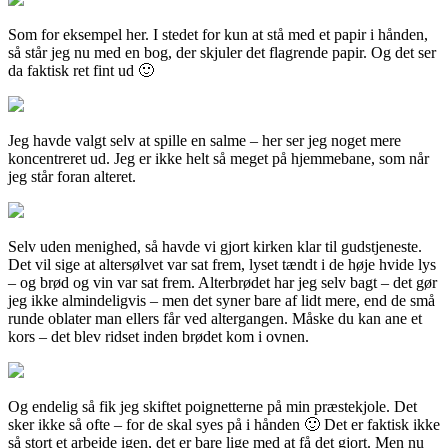
Som for eksempel her. I stedet for kun at stå med et papir i hånden,
så står jeg nu med en bog, der skjuler det flagrende papir. Og det ser
da faktisk ret fint ud 🙂
Jeg havde valgt selv at spille en salme – her ser jeg noget mere
koncentreret ud. Jeg er ikke helt så meget på hjemmebane, som når
jeg står foran alteret.
Selv uden menighed, så havde vi gjort kirken klar til gudstjeneste.
Det vil sige at altersølvet var sat frem, lyset tændt i de høje hvide lys
– og brød og vin var sat frem. Alterbrødet har jeg selv bagt – det gør
jeg ikke almindeligvis – men det syner bare af lidt mere, end de små
runde oblater man ellers får ved altergangen. Måske du kan ane et
kors – det blev ridset inden brødet kom i ovnen.
Og endelig så fik jeg skiftet poignetterne på min præstekjole. Det
sker ikke så ofte – for de skal syes på i hånden 🙂 Det er faktisk ikke
så stort et arbejde igen, det er bare lige med at få det gjort. Men nu