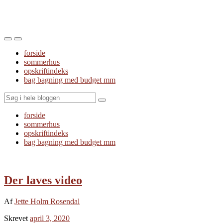
Toggle
Toggle
the
the
forside
mobile
search
sommerhus
menu
field
opskriftindeks
bag bagning med budget mm
Search
forside
sommerhus
opskriftindeks
bag bagning med budget mm
Der laves video
Af
Jette Holm Rosendal
Skrevet
april 3, 2020