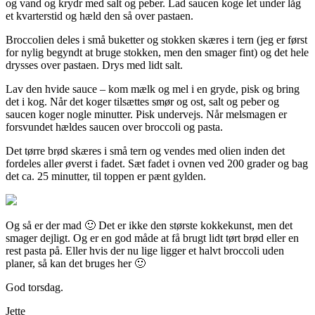
og vand og krydr med salt og peber. Lad saucen koge let under låg
et kvarterstid og hæld den så over pastaen.
Broccolien deles i små buketter og stokken skæres i tern (jeg er først
for nylig begyndt at bruge stokken, men den smager fint) og det hele
drysses over pastaen. Drys med lidt salt.
Lav den hvide sauce – kom mælk og mel i en gryde, pisk og bring
det i kog. Når det koger tilsættes smør og ost, salt og peber og
saucen koger nogle minutter. Pisk undervejs. Når melsmagen er
forsvundet hældes saucen over broccoli og pasta.
Det tørre brød skæres i små tern og vendes med olien inden det
fordeles aller øverst i fadet. Sæt fadet i ovnen ved 200 grader og bag
det ca. 25 minutter, til toppen er pænt gylden.
Og så er der mad 🙂 Det er ikke den største kokkekunst, men det
smager dejligt. Og er en god måde at få brugt lidt tørt brød eller en
rest pasta på. Eller hvis der nu lige ligger et halvt broccoli uden
planer, så kan det bruges her 🙂
God torsdag.
Jette