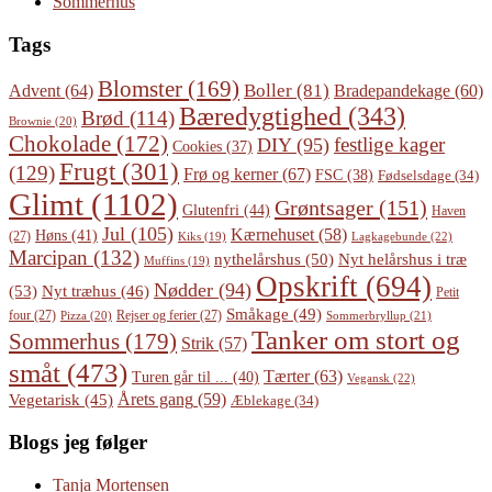
Sommerhus
Tags
Blomster
(169)
Boller
(81)
Advent
(64)
Bradepandekage
(60)
Bæredygtighed
(343)
Brød
(114)
Brownie
(20)
Chokolade
(172)
festlige kager
DIY
(95)
Cookies
(37)
Frugt
(301)
(129)
Frø og kerner
(67)
FSC
(38)
Fødselsdage
(34)
Glimt
(1102)
Grøntsager
(151)
Glutenfri
(44)
Haven
Jul
(105)
Kærnehuset
(58)
Høns
(41)
(27)
Lagkagebunde
(22)
Kiks
(19)
Marcipan
(132)
Nyt helårshus i træ
nythelårshus
(50)
Muffins
(19)
Opskrift
(694)
Nødder
(94)
(53)
Nyt træhus
(46)
Petit
Småkage
(49)
four
(27)
Rejser og ferier
(27)
Pizza
(20)
Sommerbryllup
(21)
Tanker om stort og
Sommerhus
(179)
Strik
(57)
småt
(473)
Tærter
(63)
Turen går til ...
(40)
Vegansk
(22)
Årets gang
(59)
Vegetarisk
(45)
Æblekage
(34)
Blogs jeg følger
Tanja Mortensen