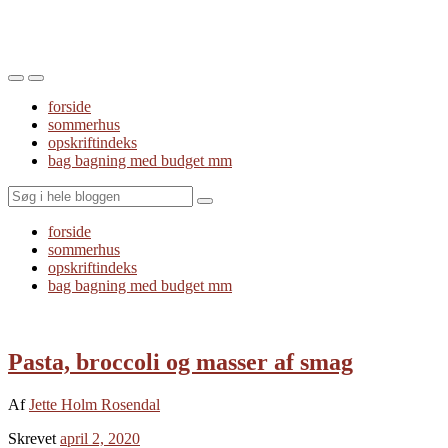
Toggle
Toggle
the
the
forside
mobile
search
sommerhus
menu
field
opskriftindeks
bag bagning med budget mm
Search
forside
sommerhus
opskriftindeks
bag bagning med budget mm
Pasta, broccoli og masser af smag
Af
Jette Holm Rosendal
Skrevet
april 2, 2020