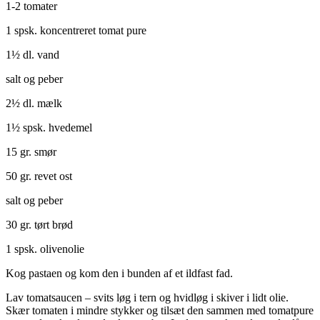
1-2 tomater
1 spsk. koncentreret tomat pure
1½ dl. vand
salt og peber
2½ dl. mælk
1½ spsk. hvedemel
15 gr. smør
50 gr. revet ost
salt og peber
30 gr. tørt brød
1 spsk. olivenolie
Kog pastaen og kom den i bunden af et ildfast fad.
Lav tomatsaucen – svits løg i tern og hvidløg i skiver i lidt olie.
Skær tomaten i mindre stykker og tilsæt den sammen med tomatpure