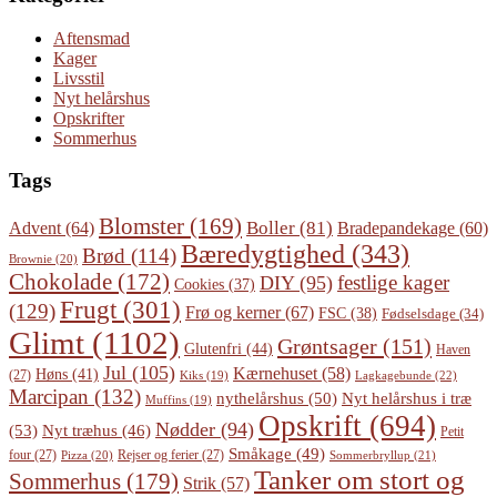
Aftensmad
Kager
Livsstil
Nyt helårshus
Opskrifter
Sommerhus
Tags
Blomster
(169)
Boller
(81)
Advent
(64)
Bradepandekage
(60)
Bæredygtighed
(343)
Brød
(114)
Brownie
(20)
Chokolade
(172)
festlige kager
DIY
(95)
Cookies
(37)
Frugt
(301)
(129)
Frø og kerner
(67)
FSC
(38)
Fødselsdage
(34)
Glimt
(1102)
Grøntsager
(151)
Glutenfri
(44)
Haven
Jul
(105)
Kærnehuset
(58)
Høns
(41)
(27)
Lagkagebunde
(22)
Kiks
(19)
Marcipan
(132)
Nyt helårshus i træ
nythelårshus
(50)
Muffins
(19)
Opskrift
(694)
Nødder
(94)
(53)
Nyt træhus
(46)
Petit
Småkage
(49)
four
(27)
Rejser og ferier
(27)
Pizza
(20)
Sommerbryllup
(21)
Tanker om stort og
Sommerhus
(179)
Strik
(57)