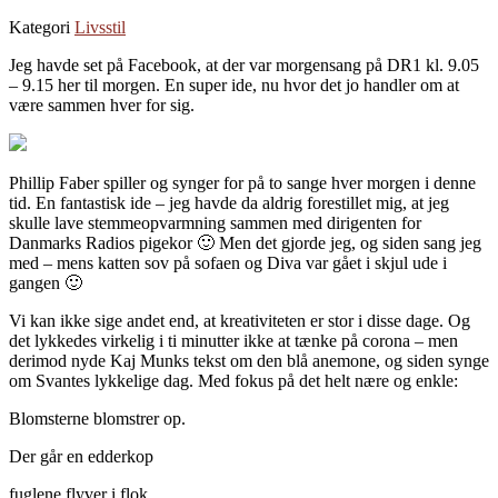
Kategori
Livsstil
Jeg havde set på Facebook, at der var morgensang på DR1 kl. 9.05
– 9.15 her til morgen. En super ide, nu hvor det jo handler om at
være sammen hver for sig.
Phillip Faber spiller og synger for på to sange hver morgen i denne
tid. En fantastisk ide – jeg havde da aldrig forestillet mig, at jeg
skulle lave stemmeopvarmning sammen med dirigenten for
Danmarks Radios pigekor 🙂 Men det gjorde jeg, og siden sang jeg
med – mens katten sov på sofaen og Diva var gået i skjul ude i
gangen 🙂
Vi kan ikke sige andet end, at kreativiteten er stor i disse dage. Og
det lykkedes virkelig i ti minutter ikke at tænke på corona – men
derimod nyde Kaj Munks tekst om den blå anemone, og siden synge
om Svantes lykkelige dag. Med fokus på det helt nære og enkle:
Blomsterne blomstrer op.
Der går en edderkop
fuglene flyver i flok