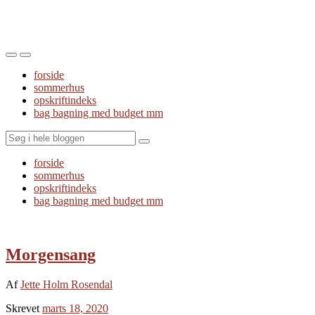
Toggle
Toggle
the
the
forside
mobile
search
sommerhus
menu
field
opskriftindeks
bag bagning med budget mm
Search
forside
sommerhus
opskriftindeks
bag bagning med budget mm
Morgensang
Af
Jette Holm Rosendal
Skrevet
marts 18, 2020