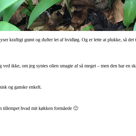
r kraftigt grønt og dufter let af hvidløg. Og er lette at plukke, så det ta
g ved ikke, om jeg syntes olien smagte af så meget – men den har en skøn
sisk og ganske enkelt.
n tillempet hvad mit køkken formåede 🙂