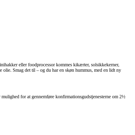
 minihakker eller foodprocessor kommes kikærter, solsikkekerner,
mere olie. Smag det til – og du har en skøn hummus, med en lidt ny
vi får mulighed for at gennemføre konfirmationsgudstjenesterne om 2½