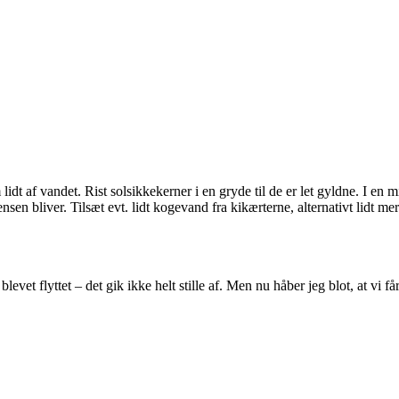
dt af vandet. Rist solsikkekerner i en gryde til de er let gyldne. I en
ensen bliver. Tilsæt evt. lidt kogevand fra kikærterne, alternativt lidt 
 blevet flyttet – det gik ikke helt stille af. Men nu håber jeg blot, at 