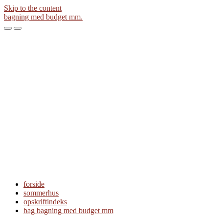
Skip to the content
bagning med budget mm.
Toggle
Toggle
the
the
mobile
search
menu
field
forside
sommerhus
opskriftindeks
bag bagning med budget mm