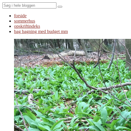
Search
forside
sommerhus
opskriftindeks
bag bagning med budget mm