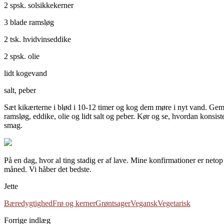
2 spsk. solsikkekerner
3 blade ramsløg
2 tsk. hvidvinseddike
2 spsk. olie
lidt kogevand
salt, peber
Sæt kikærterne i blød i 10-12 timer og kog dem møre i nyt vand. Gem li
ramsløg, eddike, olie og lidt salt og peber. Kør og se, hvordan konsist
smag.
På en dag, hvor al ting stadig er af lave. Mine konfirmationer er netop
måned. Vi håber det bedste.
Jette
Bæredygtighed
Frø og kerner
Grøntsager
Vegansk
Vegetarisk
Forrige indlæg