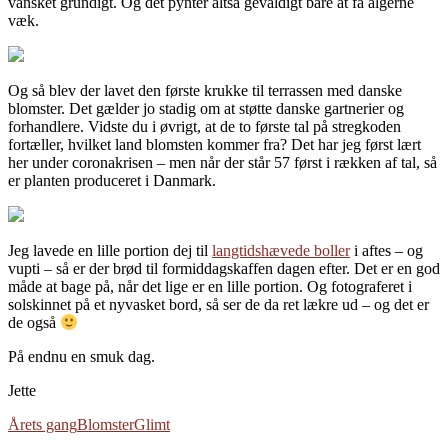
vansket grundigt. Og det pynter altså gevaldigt bare at få algerne
væk.
Og så blev der lavet den første krukke til terrassen med danske
blomster. Det gælder jo stadig om at støtte danske gartnerier og
forhandlere. Vidste du i øvrigt, at de to første tal på stregkoden
fortæller, hvilket land blomsten kommer fra? Det har jeg først lært
her under coronakrisen – men når der står 57 først i rækken af tal, så
er planten produceret i Danmark.
Jeg lavede en lille portion dej til
langtidshævede boller
i aftes – og
vupti – så er der brød til formiddagskaffen dagen efter. Det er en god
måde at bage på, når det lige er en lille portion. Og fotograferet i
solskinnet på et nyvasket bord, så ser de da ret lækre ud – og det er
de også
På endnu en smuk dag.
Jette
Årets gang
Blomster
Glimt