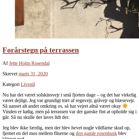
Forårstegn på terrassen
Af
Jette Holm Rosendal
Skrevet
marts 31, 2020
Kategori
Livsstil
Nu har det været solskinsvejr i små fjorten dage – og det har virkelig
været dejligt. Jeg var grundigt træt af regnvejr, gråvejr og blæsevejr.
Så uanset alt andet omkring os, så har vejret altså været okay
Vinden er kølig, men på terrassen var der ganske fint at opholde sig i
går. Så nu skulle der laves lidt der.
Jeg blev ikke færdig, men der blev hevet nogle vildfarne skud op,
fjernet en del mos mellem fliserne og
den gamle rosenbusk
blev
klippet ned.