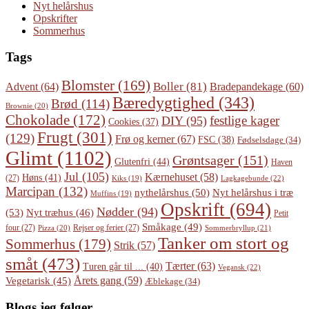
Nyt helårshus
Opskrifter
Sommerhus
Tags
Blomster
(169)
Boller
(81)
Advent
(64)
Bradepandekage
(60)
Bæredygtighed
(343)
Brød
(114)
Brownie
(20)
Chokolade
(172)
festlige kager
DIY
(95)
Cookies
(37)
Frugt
(301)
(129)
Frø og kerner
(67)
FSC
(38)
Fødselsdage
(34)
Glimt
(1102)
Grøntsager
(151)
Glutenfri
(44)
Haven
Jul
(105)
Kærnehuset
(58)
Høns
(41)
(27)
Lagkagebunde
(22)
Kiks
(19)
Marcipan
(132)
Nyt helårshus i træ
nythelårshus
(50)
Muffins
(19)
Opskrift
(694)
Nødder
(94)
(53)
Nyt træhus
(46)
Petit
Småkage
(49)
four
(27)
Rejser og ferier
(27)
Pizza
(20)
Sommerbryllup
(21)
Tanker om stort og
Sommerhus
(179)
Strik
(57)
småt
(473)
Tærter
(63)
Turen går til ...
(40)
Vegansk
(22)
Årets gang
(59)
Vegetarisk
(45)
Æblekage
(34)
Blogs jeg følger