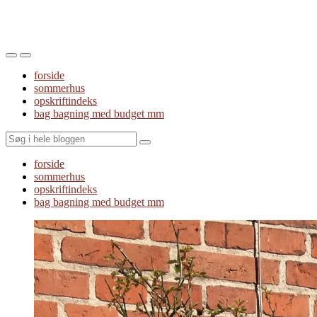
Toggle
Toggle
the
the
forside
mobile
search
sommerhus
menu
field
opskriftindeks
bag bagning med budget mm
Search
forside
sommerhus
opskriftindeks
bag bagning med budget mm