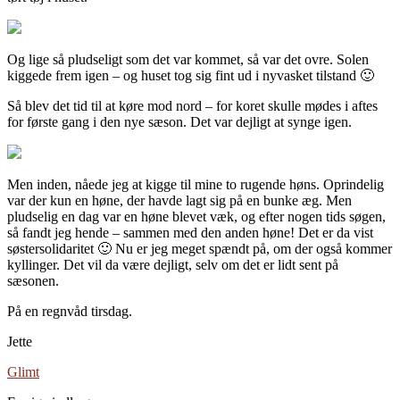
Og lige så pludseligt som det var kommet, så var det ovre. Solen
kiggede frem igen – og huset tog sig fint ud i nyvasket tilstand 🙂
Så blev det tid til at køre mod nord – for koret skulle mødes i aftes
for første gang i den nye sæson. Det var dejligt at synge igen.
Men inden, nåede jeg at kigge til mine to rugende høns. Oprindelig
var der kun en høne, der havde lagt sig på en bunke æg. Men
pludselig en dag var en høne blevet væk, og efter nogen tids søgen,
så fandt jeg hende – sammen med den anden høne! Det er da vist
søstersolidaritet 🙂 Nu er jeg meget spændt på, om der også kommer
kyllinger. Det vil da være dejligt, selv om det er lidt sent på
sæsonen.
På en regnvåd tirsdag.
Jette
Glimt