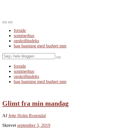
Toggle
Toggle
the
the
forside
mobile
search
sommerhus
menu
field
opskriftindeks
bag bagning med budget mm
Search
forside
sommerhus
opskriftindeks
bag bagning med budget mm
Glimt fra min mandag
Af
Jette Holm Rosendal
Skrevet
september 3, 2019