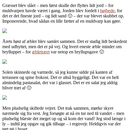
Græsset blev slået – men først skulle der flyttes lidt jord – for
muldvarpen havde været i gang. Jorden blev fordelt i
højbede
, for
det er det fineste jord – og lidt sand 🙂 – der var blevet skubbet op.
Imponerende, hvad sådan en lille fætter af en muldvarp kan gøre.
Årets høst af æbler blev samlet sammen. Det er stadig lidt beskedent
med udbyttet, men det er på vej. Og hvert eneste æble minder om
brylluppet – for
æbletræet
var netop en bryllupsgave 🙂
Solen skinnede og varmede, så jeg kunne sidde på kanten af
terrassen og spise frokost. Det er altså hyggeligt. Det var en helt
almindelig pastasalat, der var i glasset. Det er en salat jeg aldrig
bliver træt af 🙂
Men pludselig skiftede vejret. Det trak sammen, mørke skyer
nærmede sig fra vest. Jeg forsøgte at nå en tur ned til vandet – men
pludselig blæste det meget op og så kom der vand! Jeg stod længe i
ly – indtil jeg opgav og gik tilbage – i regnvejr. Heldigvis var der
tørt tøj i huset.