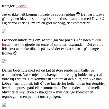
Kategori
Livsstil
Jeg er ikke helt kommet tilbage på sporet endnu 🙂 Det var fridag i
går, og den blev mest tilbragt i sommerhus – sammen med Diva 🙂
Og derfor er det glimt fra en god mandag, der kommer nu.
Facebook minde mig om, at det i går var præcis 4 år siden at
den
første maskine
gjorde sin entre på sommerhusgrunden. Det er altid
lidt sjovt at tænke tilbage på, hvad der er sket siden – på mange
fronter 🙂
Dagen begyndte med sol og kig til store runde halmballer på
nabomarken. Vasketøjet blev hængt til tørre – jeg holder meget af at
tørre tøj i det fri. Det kommer til at dufte af den duft, der ikke kan
købes – nemlig frisk luft 🙂 Jeg har derfor heller ingen tørretumbler,
hverken i præstegård eller sommerhus. Det betyder, at ind imellem
bliver tøjet skyllet en ekstra gang – hvis der lige kommer en
regnbyge – men pyt, det tørrer jo igen.