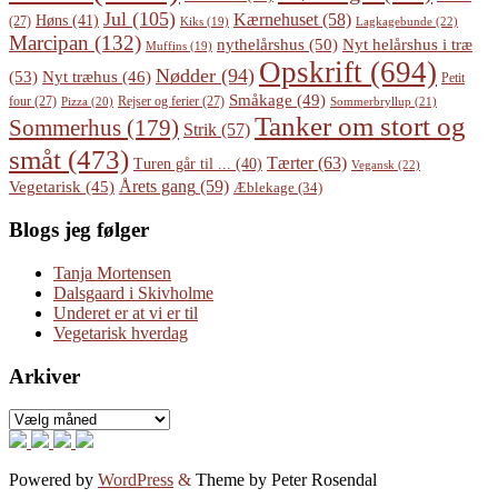
Jul
(105)
Kærnehuset
(58)
Høns
(41)
(27)
Lagkagebunde
(22)
Kiks
(19)
Marcipan
(132)
Nyt helårshus i træ
nythelårshus
(50)
Muffins
(19)
Opskrift
(694)
Nødder
(94)
(53)
Nyt træhus
(46)
Petit
Småkage
(49)
four
(27)
Rejser og ferier
(27)
Pizza
(20)
Sommerbryllup
(21)
Tanker om stort og
Sommerhus
(179)
Strik
(57)
småt
(473)
Tærter
(63)
Turen går til ...
(40)
Vegansk
(22)
Årets gang
(59)
Vegetarisk
(45)
Æblekage
(34)
Blogs jeg følger
Tanja Mortensen
Dalsgaard i Skivholme
Underet er at vi er til
Vegetarisk hverdag
Arkiver
Arkiver
Powered by
WordPress
&
Theme by Peter Rosendal