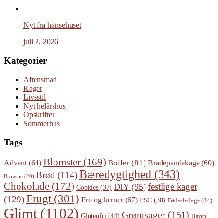
Nyt fra hønsehuset
juli 2, 2026
Kategorier
Aftensmad
Kager
Livsstil
Nyt helårshus
Opskrifter
Sommerhus
Tags
Blomster
(169)
Boller
(81)
Advent
(64)
Bradepandekage
(60)
Bæredygtighed
(343)
Brød
(114)
Brownie
(20)
Chokolade
(172)
festlige kager
DIY
(95)
Cookies
(37)
Frugt
(301)
(129)
Frø og kerner
(67)
FSC
(38)
Fødselsdage
(34)
Glimt
(1102)
Grøntsager
(151)
Glutenfri
(44)
Haven