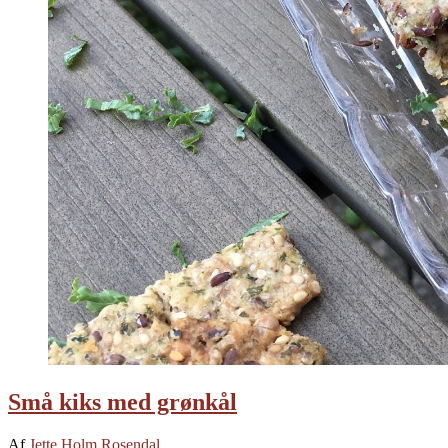
Små kiks med grønkål
Af
Jette Holm Rosendal