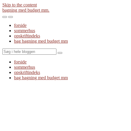
Skip to the content
bagning med budget mm.
Toggle
Toggle
the
the
forside
mobile
search
sommerhus
menu
field
opskriftindeks
bag bagning med budget mm
Search
forside
sommerhus
opskriftindeks
bag bagning med budget mm