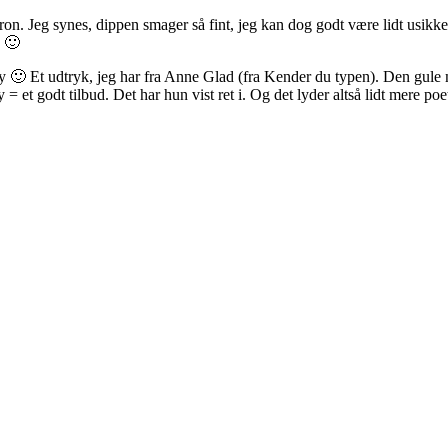
tron. Jeg synes, dippen smager så fint, jeg kan dog godt være lidt usi
d 🙂
 🙂 Et udtryk, jeg har fra Anne Glad (fra Kender du typen). Den gule mæ
et godt tilbud. Det har hun vist ret i. Og det lyder altså lidt mere poet