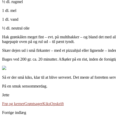
½ dl. rugmel
1 dl. mel
1 dl. vand
½ dl. neutral olie
Hak grønkålen meget fint – evt. på multihakker – og bland det med al
bagepapir oven på og rul ud – til pænt tyndt.
Skær dejen ud i små firkanter – med et pizzahjul eller lignende – inden
Bages ved 200 gr. ca. 20 minutter. Afkøler på en rist, inden de forsigt
Så er der små kiks, klar til at blive serveret. Det meste af forretten serv
På en smuk sensommerdag.
Jette
Frø og kerner
Grøntsager
Kiks
Opskrift
Forrige indlæg