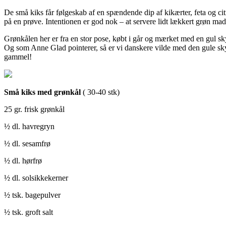
De små kiks får følgeskab af en spændende dip af kikærter, feta og ci
på en prøve. Intentionen er god nok – at servere lidt lækkert grøn ma
Grønkålen her er fra en stor pose, købt i går og mærket med en gul sky
Og som Anne Glad pointerer, så er vi danskere vilde med den gule sky = 
gammel!
Små kiks med grønkål
( 30-40 stk)
25 gr. frisk grønkål
½ dl. havregryn
½ dl. sesamfrø
½ dl. hørfrø
½ dl. solsikkekerner
½ tsk. bagepulver
½ tsk. groft salt