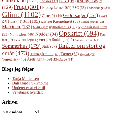
Chokolade
(172)
festlige kager
DIY
(95)
Cookies
(37)
Frugt
(301)
(129)
Frø og kerner
(67)
FSC
(38)
Fødselsdage
(34)
Glimt
(1102)
Grøntsager
(151)
Glutenfri
(44)
Haven
Jul
(105)
Kærnehuset
(58)
Høns
(41)
(27)
Lagkagebunde
(22)
Kiks
(19)
Marcipan
(132)
Nyt helårshus i træ
nythelårshus
(50)
Muffins
(19)
Opskrift
(694)
Nødder
(94)
(53)
Nyt træhus
(46)
Petit
Småkage
(49)
four
(27)
Rejser og ferier
(27)
Pizza
(20)
Sommerbryllup
(21)
Tanker om stort og
Sommerhus
(179)
Strik
(57)
småt
(473)
Tærter
(63)
Turen går til ...
(40)
Vegansk
(22)
Årets gang
(59)
Vegetarisk
(45)
Æblekage
(34)
Blogs jeg følger
Tanja Mortensen
Dalsgaard i Skivholme
Underet er at vi er til
Vegetarisk hverdag
Arkiver
Arkiver