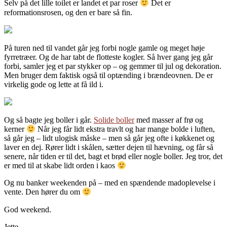
Selv på det lille toilet er landet et par roser
Det er
reformationsrosen, og den er bare så fin.
På turen ned til vandet går jeg forbi nogle gamle og meget høje
fyrretræer. Og de har tabt de flotteste kogler. Så hver gang jeg går
forbi, samler jeg et par stykker op – og gemmer til jul og dekoration.
Men bruger dem faktisk også til optænding i brændeovnen. De er
virkelig gode og lette at få ild i.
Og så bagte jeg boller i går.
Solide boller
med masser af frø og
kerner
Når jeg får lidt ekstra travlt og har mange bolde i luften,
så går jeg – lidt ulogisk måske – men så går jeg ofte i køkkenet og
laver en dej. Rører lidt i skålen, sætter dejen til hævning, og får så
senere, når tiden er til det, bagt et brød eller nogle boller. Jeg tror, det
er med til at skabe lidt orden i kaos
Og nu banker weekenden på – med en spændende madoplevelse i
vente. Den hører du om
God weekend.
Jette