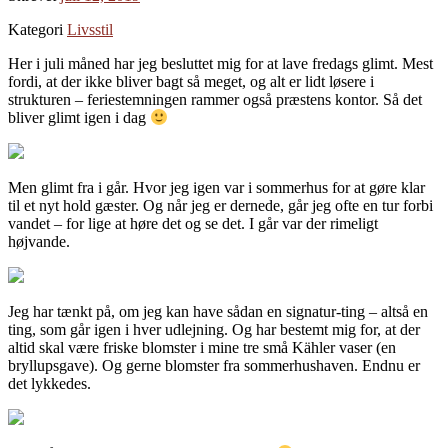
Kategori
Livsstil
Her i juli måned har jeg besluttet mig for at lave fredags glimt. Mest
fordi, at der ikke bliver bagt så meget, og alt er lidt løsere i
strukturen – feriestemningen rammer også præstens kontor. Så det
bliver glimt igen i dag
Men glimt fra i går. Hvor jeg igen var i sommerhus for at gøre klar
til et nyt hold gæster. Og når jeg er dernede, går jeg ofte en tur forbi
vandet – for lige at høre det og se det. I går var der rimeligt
højvande.
Jeg har tænkt på, om jeg kan have sådan en signatur-ting – altså en
ting, som går igen i hver udlejning. Og har bestemt mig for, at der
altid skal være friske blomster i mine tre små Kähler vaser (en
bryllupsgave). Og gerne blomster fra sommerhushaven. Endnu er
det lykkedes.