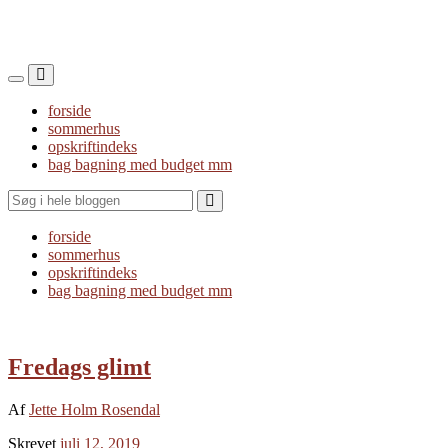
Toggle
Toggle
the
the
forside
mobile
search
sommerhus
menu
field
opskriftindeks
bag bagning med budget mm
Search
forside
sommerhus
opskriftindeks
bag bagning med budget mm
Fredags glimt
Af
Jette Holm Rosendal
Skrevet
juli 12, 2019