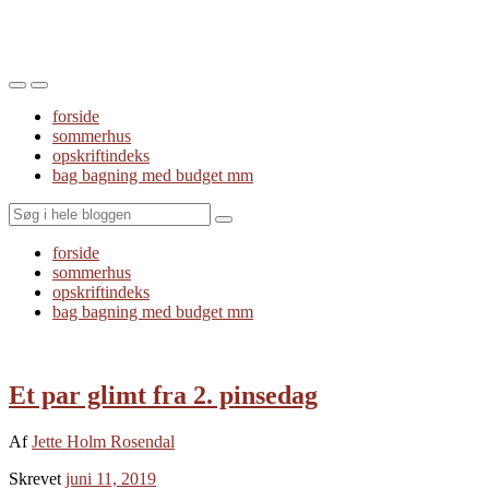
Toggle
Toggle
the
the
forside
mobile
search
sommerhus
menu
field
opskriftindeks
bag bagning med budget mm
Search
forside
sommerhus
opskriftindeks
bag bagning med budget mm
Et par glimt fra 2. pinsedag
Af
Jette Holm Rosendal
Skrevet
juni 11, 2019