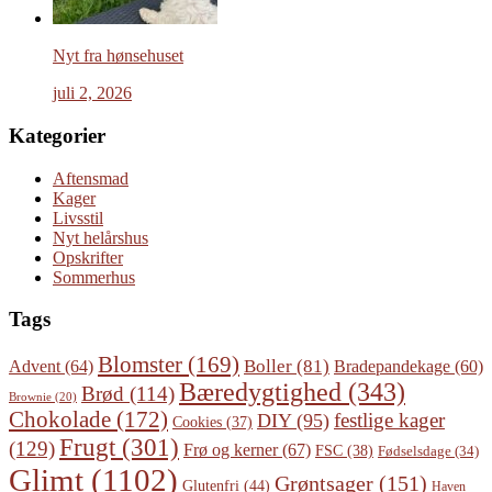
Nyt fra hønsehuset
juli 2, 2026
Kategorier
Aftensmad
Kager
Livsstil
Nyt helårshus
Opskrifter
Sommerhus
Tags
Blomster
(169)
Boller
(81)
Advent
(64)
Bradepandekage
(60)
Bæredygtighed
(343)
Brød
(114)
Brownie
(20)
Chokolade
(172)
festlige kager
DIY
(95)
Cookies
(37)
Frugt
(301)
(129)
Frø og kerner
(67)
FSC
(38)
Fødselsdage
(34)
Glimt
(1102)
Grøntsager
(151)
Glutenfri
(44)
Haven