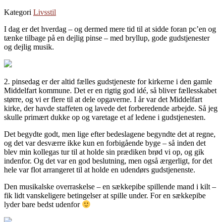
Kategori
Livsstil
I dag er det hverdag – og dermed mere tid til at sidde foran pc’en og
tænke tilbage på en dejlig pinse – med bryllup, gode gudstjenester
og dejlig musik.
2. pinsedag er der altid fælles gudstjeneste for kirkerne i den gamle
Middelfart kommune. Det er en rigtig god idé, så bliver fællesskabet
større, og vi er flere til at dele opgaverne. I år var det Middelfart
kirke, der havde staffeten og lavede det forberedende arbejde. Så jeg
skulle primært dukke op og varetage et af ledene i gudstjenesten.
Det begydte godt, men lige efter bedeslagene begyndte det at regne,
og det var desværre ikke kun en forbigående byge – så inden det
blev min kollegas tur til at holde sin prædiken brød vi op, og gik
indenfor. Og det var en god beslutning, men også ærgerligt, for det
hele var flot arrangeret til at holde en udendørs gudstjenenste.
Den musikalske overraskelse – en sækkepibe spillende mand i kilt –
fik lidt vanskeligere betingelser at spille under. For en sækkepibe
lyder bare bedst udenfor