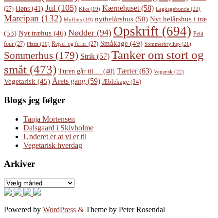
Jul
(105)
Kærnehuset
(58)
Høns
(41)
(27)
Lagkagebunde
(22)
Kiks
(19)
Marcipan
(132)
Nyt helårshus i træ
nythelårshus
(50)
Muffins
(19)
Opskrift
(694)
Nødder
(94)
(53)
Nyt træhus
(46)
Petit
Småkage
(49)
four
(27)
Rejser og ferier
(27)
Pizza
(20)
Sommerbryllup
(21)
Tanker om stort og
Sommerhus
(179)
Strik
(57)
småt
(473)
Tærter
(63)
Turen går til ...
(40)
Vegansk
(22)
Årets gang
(59)
Vegetarisk
(45)
Æblekage
(34)
Blogs jeg følger
Tanja Mortensen
Dalsgaard i Skivholme
Underet er at vi er til
Vegetarisk hverdag
Arkiver
Arkiver
Powered by
WordPress
&
Theme by Peter Rosendal