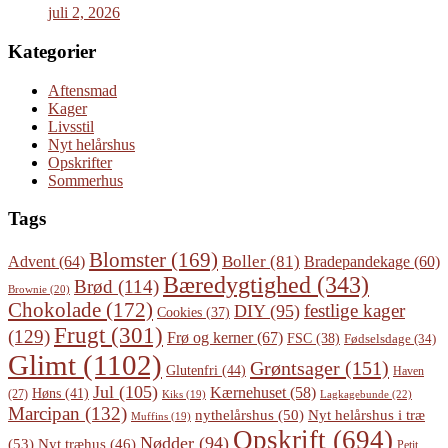
juli 2, 2026
Kategorier
Aftensmad
Kager
Livsstil
Nyt helårshus
Opskrifter
Sommerhus
Tags
Blomster
(169)
Boller
(81)
Advent
(64)
Bradepandekage
(60)
Bæredygtighed
(343)
Brød
(114)
Brownie
(20)
Chokolade
(172)
festlige kager
DIY
(95)
Cookies
(37)
Frugt
(301)
(129)
Frø og kerner
(67)
FSC
(38)
Fødselsdage
(34)
Glimt
(1102)
Grøntsager
(151)
Glutenfri
(44)
Haven
Jul
(105)
Kærnehuset
(58)
Høns
(41)
(27)
Lagkagebunde
(22)
Kiks
(19)
Marcipan
(132)
Nyt helårshus i træ
nythelårshus
(50)
Muffins
(19)
Opskrift
(694)
Nødder
(94)
(53)
Nyt træhus
(46)
Petit