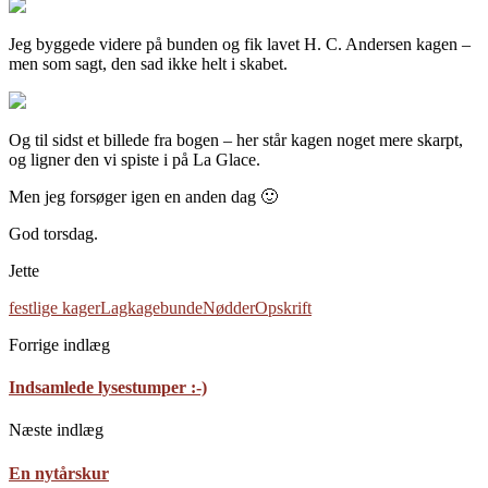
Jeg byggede videre på bunden og fik lavet H. C. Andersen kagen –
men som sagt, den sad ikke helt i skabet.
Og til sidst et billede fra bogen – her står kagen noget mere skarpt,
og ligner den vi spiste i på La Glace.
Men jeg forsøger igen en anden dag 🙂
God torsdag.
Jette
festlige kager
Lagkagebunde
Nødder
Opskrift
Forrige indlæg
Indsamlede lysestumper :-)
Næste indlæg
En nytårskur