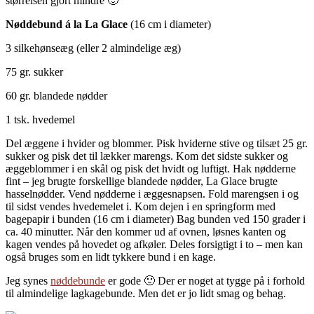
størrelsen gjort mindre 🙂
Nøddebund á la La Glace
(16 cm i diameter)
3 silkehønseæg (eller 2 almindelige æg)
75 gr. sukker
60 gr. blandede nødder
1 tsk. hvedemel
Del æggene i hvider og blommer. Pisk hviderne stive og tilsæt 25 gr.
sukker og pisk det til lækker marengs. Kom det sidste sukker og
æggeblommer i en skål og pisk det hvidt og luftigt. Hak nødderne
fint – jeg brugte forskellige blandede nødder, La Glace brugte
hasselnødder. Vend nødderne i æggesnapsen. Fold marengsen i og
til sidst vendes hvedemelet i. Kom dejen i en springform med
bagepapir i bunden (16 cm i diameter) Bag bunden ved 150 grader i
ca. 40 minutter. Når den kommer ud af ovnen, løsnes kanten og
kagen vendes på hovedet og afkøler. Deles forsigtigt i to – men kan
også bruges som en lidt tykkere bund i en kage.
Jeg synes
nøddebunde
er gode 🙂 Der er noget at tygge på i forhold
til almindelige lagkagebunde. Men det er jo lidt smag og behag.