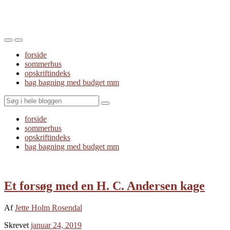
Toggle
Toggle
the
the
forside
mobile
search
sommerhus
menu
field
opskriftindeks
bag bagning med budget mm
Search
forside
sommerhus
opskriftindeks
bag bagning med budget mm
Et forsøg med en H. C. Andersen kage
Af
Jette Holm Rosendal
Skrevet
januar 24, 2019