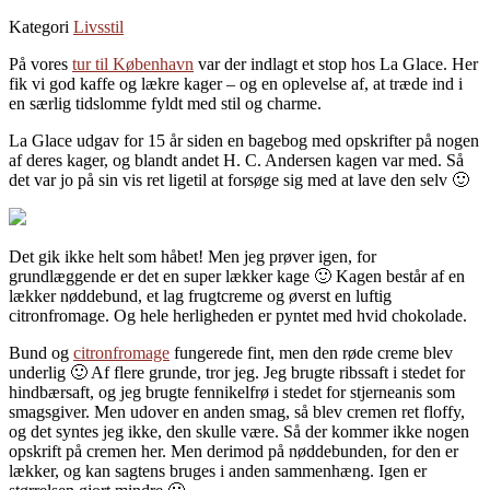
Kategori
Livsstil
På vores
tur til København
var der indlagt et stop hos La Glace. Her
fik vi god kaffe og lækre kager – og en oplevelse af, at træde ind i
en særlig tidslomme fyldt med stil og charme.
La Glace udgav for 15 år siden en bagebog med opskrifter på nogen
af deres kager, og blandt andet H. C. Andersen kagen var med. Så
det var jo på sin vis ret ligetil at forsøge sig med at lave den selv 🙂
Det gik ikke helt som håbet! Men jeg prøver igen, for
grundlæggende er det en super lækker kage 🙂 Kagen består af en
lækker nøddebund, et lag frugtcreme og øverst en luftig
citronfromage. Og hele herligheden er pyntet med hvid chokolade.
Bund og
citronfromage
fungerede fint, men den røde creme blev
underlig 🙂 Af flere grunde, tror jeg. Jeg brugte ribssaft i stedet for
hindbærsaft, og jeg brugte fennikelfrø i stedet for stjerneanis som
smagsgiver. Men udover en anden smag, så blev cremen ret floffy,
og det syntes jeg ikke, den skulle være. Så der kommer ikke nogen
opskrift på cremen her. Men derimod på nøddebunden, for den er
lækker, og kan sagtens bruges i anden sammenhæng. Igen er